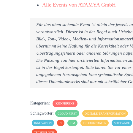
Alle Events von ATAMYA GmbH
Für das oben stehende Event ist allein der jeweils
verantwortlich. Dieser ist in der Regel auch Urheb
Bild-, Ton-, Video-, Medien- und Informationsmate
übernimmt keine Haftung für die Korrektheit oder Vo
Übertragungsfehlern oder anderen Störungen haftet 
Die Nutzung von hier archivierten Informationen zu
ist in der Regel kostenfrei. Bitte klären Sie vor e
angegebenen Herausgeber. Eine systematische Spei
dieses Datenbankwerks sind nur mit schriftlicher
Kategorien:
KONFERENZ
Schlagwörter:
CLOUD-FIRST
DIGITALE TRANSFORMATION
INNOVATION
IT
PIM
PRODUKTDATEN
SOFTWARE
TECHNOLOGIE