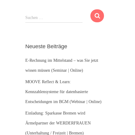
S
Suchen …
u
c
h
e
Neueste Beiträge
n
n
E-Rechnung im Mittelstand – was Sie jetzt
a
c
wissen müssen (Seminar | Online)
h
:
MOOVE Reflect & Learn:
Kennzahlensysteme für datenbasierte
Entscheidungen im BGM (Webinar | Online)
Einladung: Sparkasse Bremen wird
Ärmelpartner der WERDERFRAUEN
(Unterhaltung / Freizeit | Bremen)