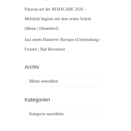
Paravan auf der REHACARE 2026 –
Mobilität beginnt mit dem ersten Schritt
(Messe | Düsseldorf)
Jazz meets Hannover Baroque (Unterhaltung /
Freizeit | Bad Bevensen)
Archiv
A
r
c
h
Kategorien
i
v
K
a
t
e