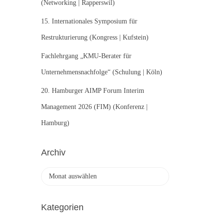
(Networking | Rapperswil)
15. Internationales Symposium für
Restrukturierung (Kongress | Kufstein)
Fachlehrgang „KMU-Berater für
Unternehmensnachfolge“ (Schulung | Köln)
20. Hamburger AIMP Forum Interim
Management 2026 (FIM) (Konferenz |
Hamburg)
Archiv
A
r
c
h
Kategorien
i