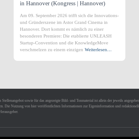
in Hannover (Kongress | Hannover)
Am 09. September 2026 trifft sich die Innovations-
und Gründerszene im Astor Grand Cinema in
Hannover. Dort kommt es nämlich zu einer
besonderen Premiere: Die etablierte UNLEASH
Startup-Convention und die KnowledgeMove
verschmelzen zu einem einzigen
Weiterlesen…
 Stellenangebot sowie für das angezeigte Bild- und Tonmaterial ist allein der jeweils angegebe
n. Die Nutzung von hier veröffentlichten Informationen zur Eigeninformation und redaktionellen 
Herausgeber.