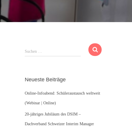
S
Suchen …
u
c
h
e
Neueste Beiträge
n
n
Online-Infoabend: Schüleraustausch weltweit
a
c
(Webinar | Online)
h
:
20-jähriges Jubiläum des DSIM –
Dachverband Schweizer Interim Manager