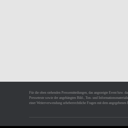
Für die oben stehenden Pressemitteilungen, das angezeigte Event bzw. das
Pressetexte sowie der angehängten Bild-, Ton- und Informationsmaterialie
einer Weiterverwendung urheberrechtliche Fragen mit dem angegebenen 