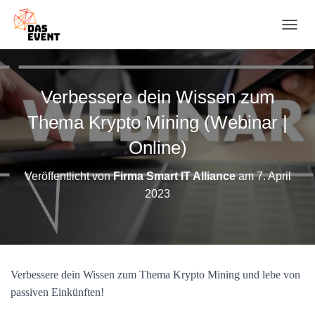
N
A
V
I
G
Verbessere dein Wissen zum
A
T
Thema Krypto Mining (Webinar |
I
O
Online)
N
U
Veröffentlicht von
Firma Smart IT Alliance
am
7. April
M
2023
S
C
H
A
L
T
Verbessere dein Wissen zum Thema Krypto Mining und lebe von
E
N
passiven Einkünften!