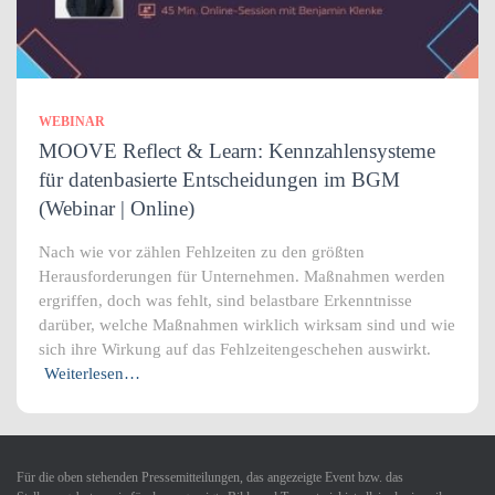
WEBINAR
MOOVE Reflect & Learn: Kennzahlensysteme
für datenbasierte Entscheidungen im BGM
(Webinar | Online)
Nach wie vor zählen Fehlzeiten zu den größten
Herausforderungen für Unternehmen. Maßnahmen werden
ergriffen, doch was fehlt, sind belastbare Erkenntnisse
darüber, welche Maßnahmen wirklich wirksam sind und wie
sich ihre Wirkung auf das Fehlzeitengeschehen auswirkt.
Weiterlesen…
Für die oben stehenden Pressemitteilungen, das angezeigte Event bzw. das