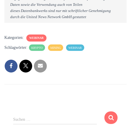
Daten sowie die Verwendung auch von Teilen
dieses Datenbankwerks sind nur mit schriftlicher Genehmigung
durch die United News Network GmbH gestattet
Kategorien:
WEBINAR
Schlagwörter:
KRYPTO
MINING
WEBINAR
S
Suchen …
u
c