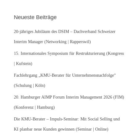
h
e
Neueste Beiträge
n
n
20-jähriges Jubiläum des DSIM – Dachverband Schweizer
a
c
Interim Manager (Networking | Rapperswil)
h
:
15. Internationales Symposium für Restrukturierung (Kongress
| Kufstein)
Fachlehrgang „KMU-Berater für Unternehmensnachfolge“
(Schulung | Köln)
20. Hamburger AIMP Forum Interim Management 2026 (FIM)
(Konferenz | Hamburg)
Die KMU-Berater – Impuls-Seminar: Mit Social Selling und
KI planbar neue Kunden gewinnen (Seminar | Online)