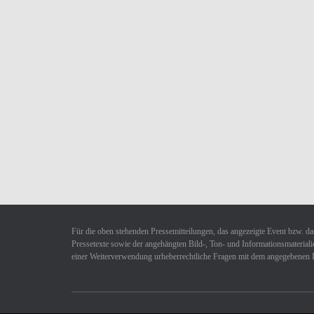
Für die oben stehenden Pressemitteilungen, das angezeigte Event bzw. das
Pressetexte sowie der angehängten Bild-, Ton- und Informationsmaterialie
einer Weiterverwendung urheberrechtliche Fragen mit dem angegebenen 