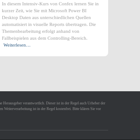
In diesem Intensiv-Kurs von Confex lernen Sie in
kurzer Zeit, wie Sie mit Microsoft Power BI
Desktop Daten aus unterschiedlichen Quellen
automatisiert in visuelle Reports übertragen. Die
Themenbearbeitung erfolgt anhand von
Fallbeispielen aus dem Controlling-Bereich.
Weiterlesen…
ne Herausgeber verantwortlich. Dieser ist in der Regel auch Urheber der
Weiterverarbeitung ist in der Regel kostenfrei. Bitte klären Sie vor