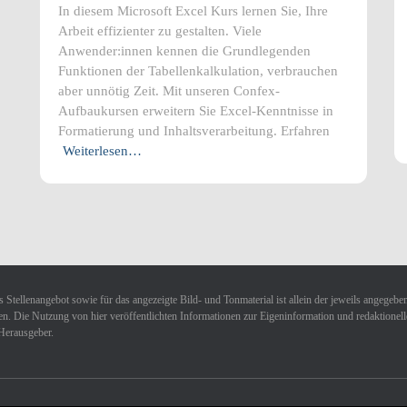
In diesem Microsoft Excel Kurs lernen Sie, Ihre
Arbeit effizienter zu gestalten. Viele
Anwender:innen kennen die Grundlegenden
Funktionen der Tabellenkalkulation, verbrauchen
aber unnötig Zeit. Mit unseren Confex-
Aufbaukursen erweitern Sie Excel-Kenntnisse in
Formatierung und Inhaltsverarbeitung. Erfahren
Weiterlesen…
 Stellenangebot sowie für das angezeigte Bild- und Tonmaterial ist allein der jeweils angegebe
n. Die Nutzung von hier veröffentlichten Informationen zur Eigeninformation und redaktionellen 
Herausgeber.