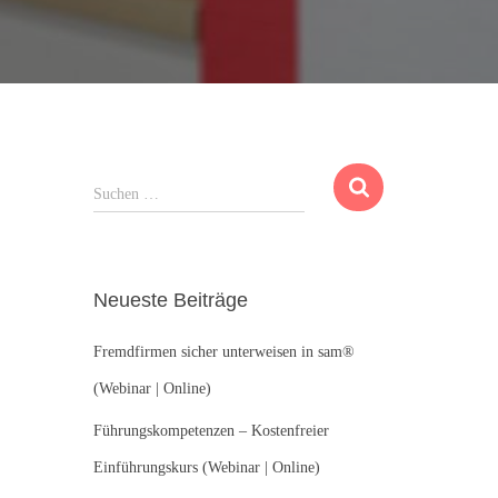
S
Suchen …
u
c
h
e
Neueste Beiträge
n
n
Fremdfirmen sicher unterweisen in sam®
a
c
(Webinar | Online)
h
:
Führungskompetenzen – Kostenfreier
Einführungskurs (Webinar | Online)