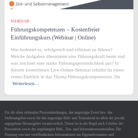
WEBINAR
Führungskompetenzen – Kostenfreier
Einführungskurs (Webinar | Online)
Was bedeutet es, erfolgreich und effizient zu führen?
Welche Aufgaben übernimmt eine Führungskraft heute und
was zeichnet eine starke Führungspersönlichkeit aus? In
diesem kostenfreien Live-Online-Seminar erhältst du einen
ersten Einblick in das Thema Führungskompetenzen. Du
Weiterlesen…
Für die oben stehenden Pressemitteilungen, das angezeigte Event bzw. das
Stellenangebot sowie für das angezeigte Bild- und Tonmaterial ist allein der jeweils
angegebene Herausgeber verantwortlich. Dieser ist in der Regel auch Urheber der
Pressetexte sowie der angehängten Bild-, Ton- und Informationsmaterialien. Die
Nutzung von hier veröffentlichten Informationen zur Eigeninformation und