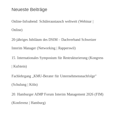
e
Neueste Beiträge
n
n
Online-Infoabend: Schüleraustausch weltweit (Webinar |
a
c
Online)
h
:
20-jähriges Jubiläum des DSIM – Dachverband Schweizer
Interim Manager (Networking | Rapperswil)
15. Internationales Symposium für Restrukturierung (Kongress
| Kufstein)
Fachlehrgang „KMU-Berater für Unternehmensnachfolge“
(Schulung | Köln)
20. Hamburger AIMP Forum Interim Management 2026 (FIM)
(Konferenz | Hamburg)