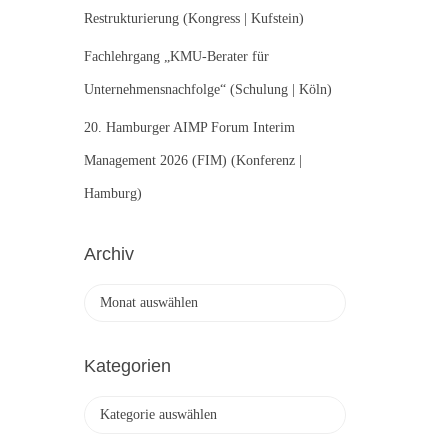
Restrukturierung (Kongress | Kufstein)
Fachlehrgang „KMU-Berater für
Unternehmensnachfolge“ (Schulung | Köln)
20. Hamburger AIMP Forum Interim
Management 2026 (FIM) (Konferenz |
Hamburg)
Archiv
A
r
c
h
Kategorien
i
v
K
a