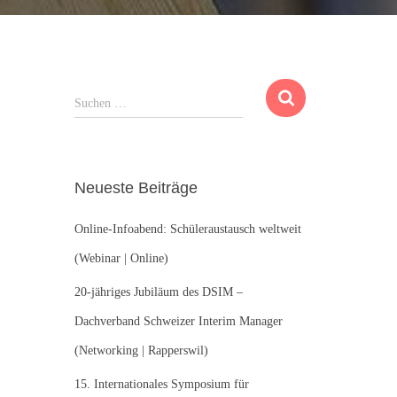
S
Suchen …
u
c
h
e
Neueste Beiträge
n
n
Online-Infoabend: Schüleraustausch weltweit
a
c
(Webinar | Online)
h
:
20-jähriges Jubiläum des DSIM –
Dachverband Schweizer Interim Manager
(Networking | Rapperswil)
15. Internationales Symposium für