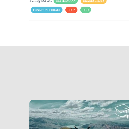
Schlagwörter:
BETTERMANN
BRANDSCHUTZ
FUNKTIONSERHALT
HOLZ
OBO