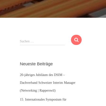
S
Suchen …
u
c
h
e
Neueste Beiträge
n
n
20-jähriges Jubiläum des DSIM –
a
c
Dachverband Schweizer Interim Manager
h
(Networking | Rapperswil)
:
15. Internationales Symposium für