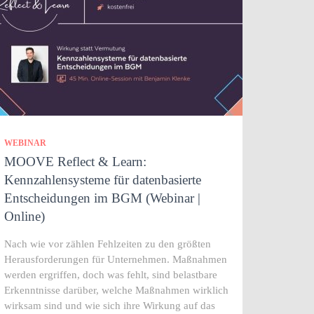
WEBINAR
MOOVE Reflect & Learn:
Kennzahlensysteme für datenbasierte
Entscheidungen im BGM (Webinar |
Online)
Nach wie vor zählen Fehlzeiten zu den größten
Herausforderungen für Unternehmen. Maßnahmen
werden ergriffen, doch was fehlt, sind belastbare
Erkenntnisse darüber, welche Maßnahmen wirklich
wirksam sind und wie sich ihre Wirkung auf das