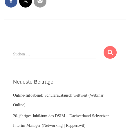
S
Suchen …
u
c
h
e
Neueste Beiträge
n
n
Online-Infoabend: Schüleraustausch weltweit (Webinar |
a
c
Online)
h
:
20-jähriges Jubiläum des DSIM – Dachverband Schweizer
Interim Manager (Networking | Rapperswil)