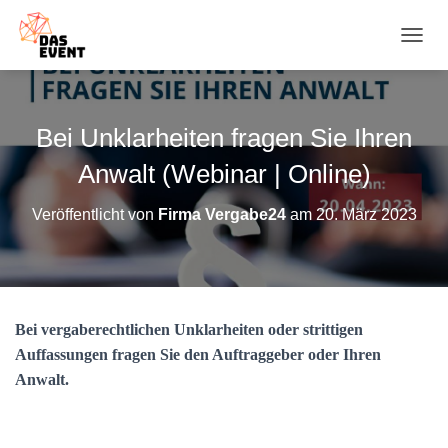
N
A
V
I
G
Bei Unklarheiten fragen Sie Ihren
A
T
Anwalt (Webinar | Online)
I
O
Veröffentlicht von
Firma Vergabe24
am
20. März 2023
N
U
M
S
C
H
Bei vergaberechtlichen Unklarheiten oder strittigen
A
Auffassungen fragen Sie den Auftraggeber oder Ihren
L
T
Anwalt.
E
N