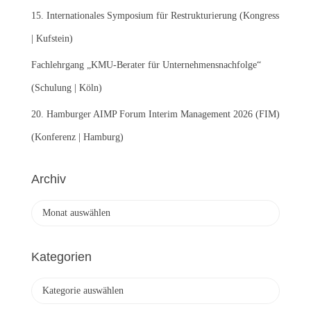
15. Internationales Symposium für Restrukturierung (Kongress
| Kufstein)
Fachlehrgang „KMU-Berater für Unternehmensnachfolge“
(Schulung | Köln)
20. Hamburger AIMP Forum Interim Management 2026 (FIM)
(Konferenz | Hamburg)
Archiv
A
r
c
h
Kategorien
i
v
K
a