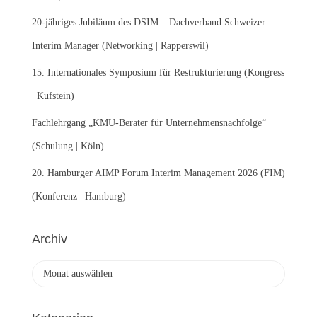
h
:
20-jähriges Jubiläum des DSIM – Dachverband Schweizer
Interim Manager (Networking | Rapperswil)
15. Internationales Symposium für Restrukturierung (Kongress
| Kufstein)
Fachlehrgang „KMU-Berater für Unternehmensnachfolge“
(Schulung | Köln)
20. Hamburger AIMP Forum Interim Management 2026 (FIM)
(Konferenz | Hamburg)
Archiv
A
r
c
h