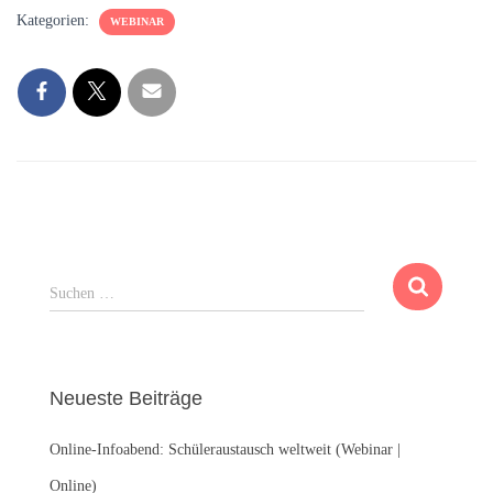
Kategorien:
WEBINAR
S
Suchen …
u
c
h
e
Neueste Beiträge
n
n
Online-Infoabend: Schüleraustausch weltweit (Webinar |
a
c
Online)