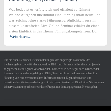
Was bedeutet es, erfolgreich und effizient zu führen?
Welche Aufgaben übernimmt eine Führungskraft heute und
was zeichnet eine starke Führungspersönlichkeit aus? In
diesem kostenfreien Live-Online-Seminar erhältst du einen
ersten Einblick in das Thema Führungskompetenzen. Du
Weiterlesen…
Für die oben stehenden Pressemitteilungen, das angezeigte Event bzw. das
Stellenangebot sowie für das angezeigte Bild- und Tonmaterial ist allein der jeweils
angegebene Herausgeber verantwortlich. Dieser ist in der Regel auch Urheber der
Pressetexte sowie der angehängten Bild-, Ton- und Informationsmaterialien. Die
Nutzung von hier veröffentlichten Informationen zur Eigeninformation und
redaktionellen Weiterverarbeitung ist in der Regel kostenfrei. Bitte klären Sie vor einer
Weiterverwendung urheberrechtliche Fragen mit dem angegebenen Herausgeber.