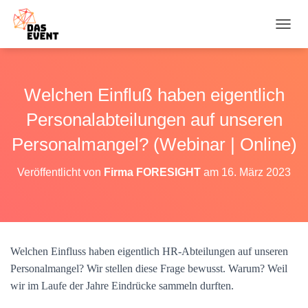
N
A
V
I
G
Welchen Einfluß haben eigentlich
A
T
Personalabteilungen auf unseren
I
O
Personalmangel? (Webinar | Online)
N
U
Veröffentlicht von
Firma FORESIGHT
am
16. März 2023
M
S
C
H
A
L
Welchen Einfluss haben eigentlich HR-Abteilungen auf unseren
T
Personalmangel? Wir stellen diese Frage bewusst. Warum? Weil
E
N
wir im Laufe der Jahre Eindrücke sammeln durften.​