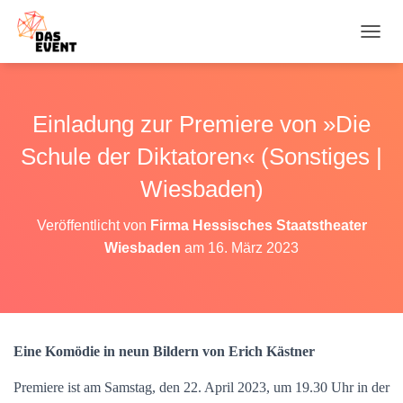
N
A
V
I
G
Einladung zur Premiere von »Die
A
T
Schule der Diktatoren« (Sonstiges |
I
O
Wiesbaden)
N
U
Veröffentlicht von
Firma Hessisches Staatstheater
M
Wiesbaden
am
16. März 2023
S
C
H
A
L
T
Eine Komödie in neun Bildern von Erich Kästner
E
N
Premiere ist am Samstag, den 22. April 2023, um 19.30 Uhr in der