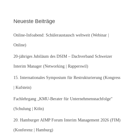
c
h
e
Neueste Beiträge
n
n
Online-Infoabend: Schüleraustausch weltweit (Webinar |
a
c
Online)
h
:
20-jähriges Jubiläum des DSIM – Dachverband Schweizer
Interim Manager (Networking | Rapperswil)
15. Internationales Symposium für Restrukturierung (Kongress
| Kufstein)
Fachlehrgang „KMU-Berater für Unternehmensnachfolge“
(Schulung | Köln)
20. Hamburger AIMP Forum Interim Management 2026 (FIM)
(Konferenz | Hamburg)