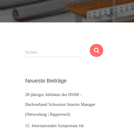
S
Suchen …
u
c
h
e
Neueste Beiträge
n
n
20-jähriges Jubiläum des DSIM –
a
c
Dachverband Schweizer Interim Manager
h
(Networking | Rapperswil)
:
15. Internationales Symposium für