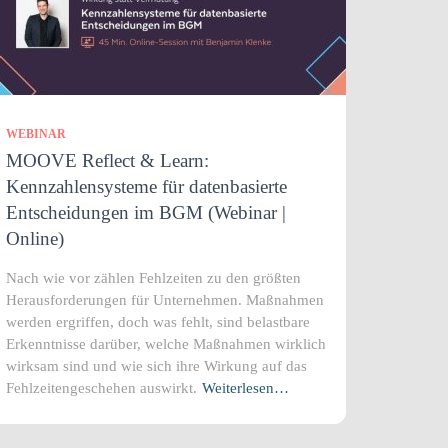
WEBINAR
MOOVE Reflect & Learn:
Kennzahlensysteme für datenbasierte
Entscheidungen im BGM (Webinar |
Online)
Nach wie vor zählen Fehlzeiten zu den größten
Herausforderungen für Unternehmen. Maßnahmen
werden ergriffen, doch was fehlt, sind belastbare
Erkenntnisse darüber, welche Maßnahmen wirklich
wirksam sind und wie sich ihre Wirkung auf das
Fehlzeitengeschehen auswirkt.
Weiterlesen…