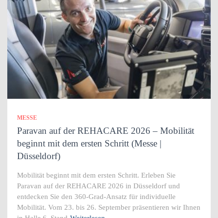
MESSE
Paravan auf der REHACARE 2026 – Mobilität
beginnt mit dem ersten Schritt (Messe |
Düsseldorf)
Mobilität beginnt mit dem ersten Schritt. Erleben Sie
Paravan auf der REHACARE 2026 in Düsseldorf und
entdecken Sie den 360-Grad-Ansatz für individuelle
Mobilität. Vom 23. bis 26. September präsentieren wir Ihnen
in Halle 6, Stand
Weiterlesen…