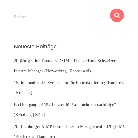
S
Suchen …
u
c
h
e
Neueste Beiträge
n
n
20-jähriges Jubiläum des DSIM – Dachverband Schweizer
a
c
Interim Manager (Networking | Rapperswil)
h
:
15. Internationales Symposium für Restrukturierung (Kongress
| Kufstein)
Fachlehrgang „KMU-Berater für Unternehmensnachfolge“
(Schulung | Köln)
20. Hamburger AIMP Forum Interim Management 2026 (FIM)
(Konferenz | Hamburg)