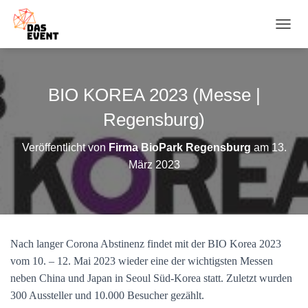
N
A
V
I
G
BIO KOREA 2023 (Messe |
A
T
Regensburg)
I
O
Veröffentlicht von
Firma BioPark Regensburg
am
13.
N
März 2023
U
M
S
C
H
A
Nach langer Corona Abstinenz findet mit der BIO Korea 2023
L
T
vom 10. – 12. Mai 2023 wieder eine der wichtigsten Messen
E
neben China und Japan in Seoul Süd-Korea statt. Zuletzt wurden
N
300 Aussteller und 10.000 Besucher gezählt.