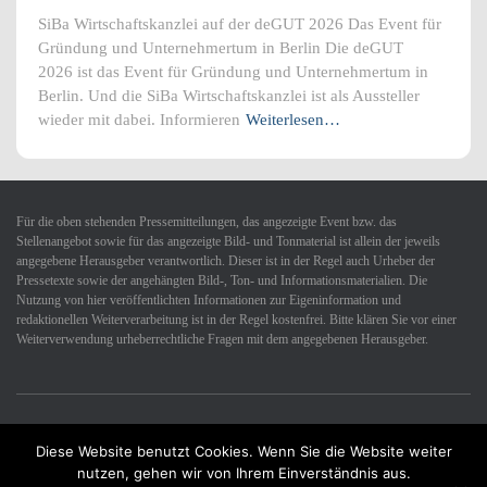
SiBa Wirtschaftskanzlei auf der deGUT 2026 Das Event für
Gründung und Unternehmertum in Berlin Die deGUT
2026 ist das Event für Gründung und Unternehmertum in
Berlin. Und die SiBa Wirtschaftskanzlei ist als Aussteller
wieder mit dabei. Informieren
Weiterlesen…
Für die oben stehenden Pressemitteilungen, das angezeigte Event bzw. das
Stellenangebot sowie für das angezeigte Bild- und Tonmaterial ist allein der jeweils
angegebene Herausgeber verantwortlich. Dieser ist in der Regel auch Urheber der
Pressetexte sowie der angehängten Bild-, Ton- und Informationsmaterialien. Die
Nutzung von hier veröffentlichten Informationen zur Eigeninformation und
redaktionellen Weiterverarbeitung ist in der Regel kostenfrei. Bitte klären Sie vor einer
Weiterverwendung urheberrechtliche Fragen mit dem angegebenen Herausgeber.
Diese Website benutzt Cookies. Wenn Sie die Website weiter
Datenschutzerklärung
Impressum
Kontakt
nutzen, gehen wir von Ihrem Einverständnis aus.