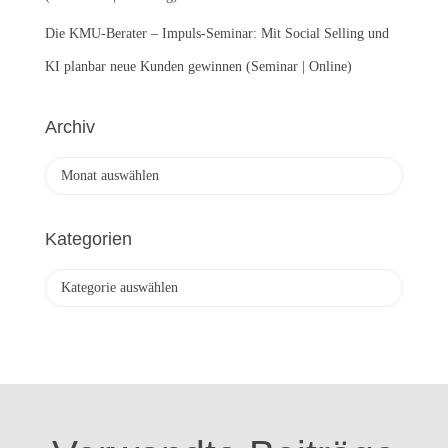
Die KMU-Berater – Impuls-Seminar: Mit Social Selling und
KI planbar neue Kunden gewinnen (Seminar | Online)
Archiv
A
r
c
h
Kategorien
i
v
K
a
t
e
g
o
r
i