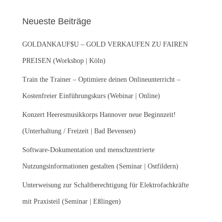
h
e
Neueste Beiträge
n
n
GOLDANKAUF$U – GOLD VERKAUFEN ZU FAIREN
a
c
PREISEN (Workshop | Köln)
h
:
Train the Trainer – Optimiere deinen Onlineunterricht –
Kostenfreier Einführungskurs (Webinar | Online)
Konzert Heeresmusikkorps Hannover neue Beginnzeit!
(Unterhaltung / Freizeit | Bad Bevensen)
Software-Dokumentation und menschzentrierte
Nutzungsinformationen gestalten (Seminar | Ostfildern)
Unterweisung zur Schaltberechtigung für Elektrofachkräfte
mit Praxisteil (Seminar | Eßlingen)