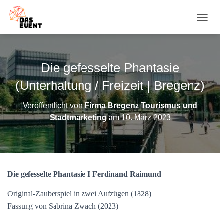
N
A
V
I
G
Die gefesselte Phantasie
A
T
(Unterhaltung / Freizeit | Bregenz)
I
O
Veröffentlicht von
Firma Bregenz Tourismus und
N
Stadtmarketing
am
10. März 2023
U
M
S
C
H
A
Die gefesselte Phantasie I Ferdinand Raimund
L
T
E
Original-Zauberspiel in zwei Aufzügen (1828)
N
Fassung von Sabrina Zwach (2023)