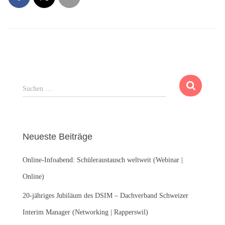
S
Suchen …
u
c
h
e
Neueste Beiträge
n
n
Online-Infoabend: Schüleraustausch weltweit (Webinar |
a
c
Online)
h
:
20-jähriges Jubiläum des DSIM – Dachverband Schweizer
Interim Manager (Networking | Rapperswil)