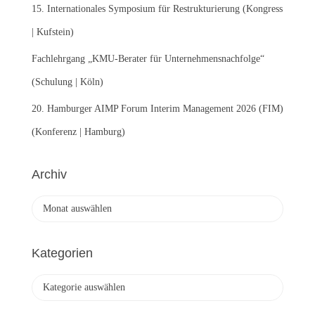
15. Internationales Symposium für Restrukturierung (Kongress
| Kufstein)
Fachlehrgang „KMU-Berater für Unternehmensnachfolge“
(Schulung | Köln)
20. Hamburger AIMP Forum Interim Management 2026 (FIM)
(Konferenz | Hamburg)
Archiv
A
r
c
h
Kategorien
i
v
K
a
t