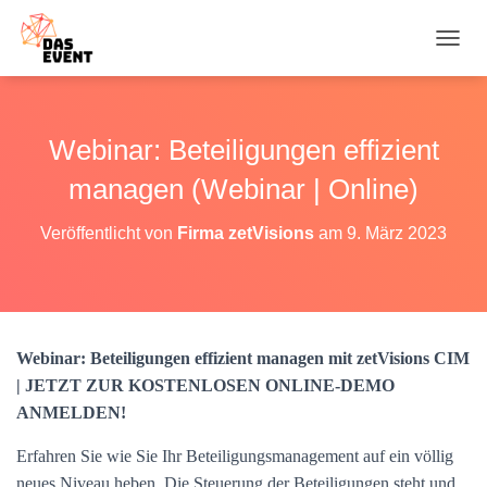
N
A
V
I
G
Webinar: Beteiligungen effizient
A
T
managen (Webinar | Online)
I
O
Veröffentlicht von
Firma zetVisions
am
9. März 2023
N
U
M
S
C
H
Webinar: Beteiligungen effizient managen mit zetVisions CIM
A
| JETZT ZUR KOSTENLOSEN ONLINE-DEMO
L
T
ANMELDEN!
E
N
Erfahren Sie wie Sie Ihr Beteiligungsmanagement auf ein völlig
neues Niveau heben. Die Steuerung der Beteiligungen steht und