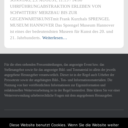
SONNTAG, 23. AUGUST, 11.15 / 14.00
UHRFÜHRUNGABSTRAKTION ERLEBEN VON
SCHWITTERS’ MERZBAU BIS ZUR
GEGENWARTSKUNSTmit Frank Kurzhals SPRENGEL
MUSEUM HANNOVER Das Sprengel Museum Hannover
ist eines der bedeutendsten Museen für Kunst des 20. und
21. Jahrhunderts.
Weiterlesen…
Für die oben stehenden Pressemitteilungen, das angezeigte Event bzw. das
Stellenangebot sowie für das angezeigte Bild- und Tonmaterial ist allein der jeweils
angegebene Herausgeber verantwortlich. Dieser ist in der Regel auch Urheber der
Pressetexte sowie der angehängten Bild-, Ton- und Informationsmaterialien. Die
Nutzung von hier veröffentlichten Informationen zur Eigeninformation und
redaktionellen Weiterverarbeitung ist in der Regel kostenfrei. Bitte klären Sie vor einer
Weiterverwendung urheberrechtliche Fragen mit dem angegebenen Herausgeber.
Diese Website benutzt Cookies. Wenn Sie die Website weiter
Datenschutzerklärung
Impressum
Kontakt