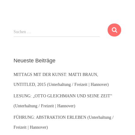
S
Suchen …
u
c
h
e
Neueste Beiträge
n
n
MITTAGS MIT DER KUNST: MATTI BRAUN,
a
c
UNTITLED, 2015 (Unterhaltung / Freizeit | Hannover)
h
:
LESUNG: „OTTO GLEICHMANN UND SEINE ZEIT“
(Unterhaltung / Freizeit | Hannover)
FÜHRUNG: ABSTRAKTION ERLEBEN (Unterhaltung /
Freizeit | Hannover)