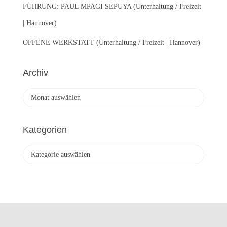
FÜHRUNG: PAUL MPAGI SEPUYA (Unterhaltung / Freizeit
| Hannover)
OFFENE WERKSTATT (Unterhaltung / Freizeit | Hannover)
Archiv
A
r
c
h
Kategorien
i
v
K
a
t
e
g
o
r