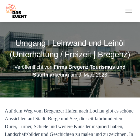
N
A
V
I
G
Umgang I Leinwand und Leinöl
A
T
(Unterhaltung / Freizeit | Bregenz)
I
O
Veröffentlicht von
Firma Bregenz Tourismus und
N
Stadtmarketing
am
9. März 2023
U
M
S
C
H
A
Auf dem Weg vom Bregenzer Hafen nach Lochau gibt es schöne
L
T
Aussichten auf Stadt, Berge und See, die seit Jahrhunderten
E
Dürer, Turner, Schiele und weitere Künstler inspiriert haben,
N
Landschaftsbilder und Geschichten zu malen und zu zeichnen. In