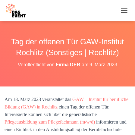
N
A
V
I
G
Tag der offenen Tür GAW-Institut
A
T
Rochlitz (Sonstiges | Rochlitz)
I
O
Veröffentlicht von
Firma DEB
am
9. März 2023
N
U
M
S
C
H
Am 18. März 2023 veranstaltet das
GAW – Institut für berufliche
A
Bildung (GAW) in Rochlitz
einen Tag der offenen Tür.
L
T
Interessierte können sich über die generalistische
E
Pflegeausbildung zum Pflegefachmann (m/w/d)
informieren und
N
einen Einblick in den Ausbildungsalltag der Berufsfachschule