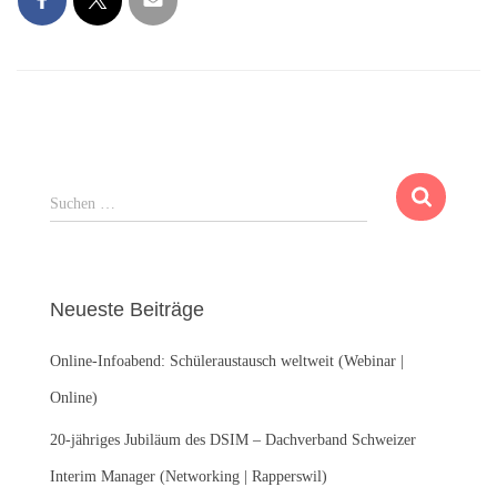
S
Suchen …
u
c
h
e
Neueste Beiträge
n
n
Online-Infoabend: Schüleraustausch weltweit (Webinar |
a
c
Online)
h
:
20-jähriges Jubiläum des DSIM – Dachverband Schweizer
Interim Manager (Networking | Rapperswil)