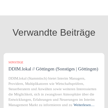
t
e
g
o
r
i
Verwandte Beiträge
e
n
SONSTIGE
DDIM.lokal // Göttingen (Sonstiges | Göttingen)
DDIM.lokal (Stammtisch) bietet Interim Managern,
Providern, Multiplikatoren wie Wirtschaftsprüfern,
Steuerberatern und Anwälten sowie weiteren Interessierten
die Möglichkeit, sich in zwangloser Atmosphäre über die
Entwicklungen, Erfahrungen und Neuerungen im Interim
Management Markt zu informieren und zu
Weiterlesen…