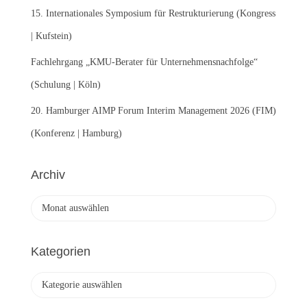
15. Internationales Symposium für Restrukturierung (Kongress
| Kufstein)
Fachlehrgang „KMU-Berater für Unternehmensnachfolge“
(Schulung | Köln)
20. Hamburger AIMP Forum Interim Management 2026 (FIM)
(Konferenz | Hamburg)
Archiv
A
r
c
h
Kategorien
i
v
K
a