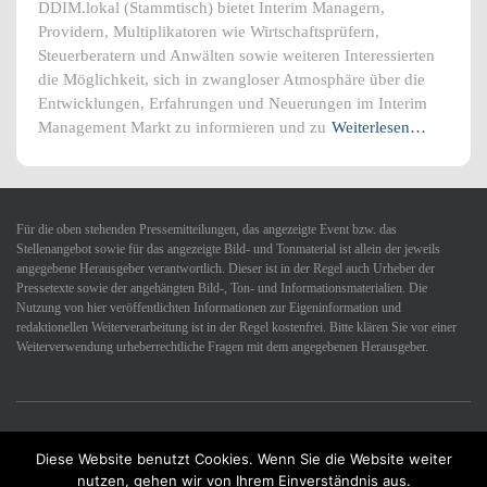
DDIM.lokal (Stammtisch) bietet Interim Managern,
Providern, Multiplikatoren wie Wirtschaftsprüfern,
Steuerberatern und Anwälten sowie weiteren Interessierten
die Möglichkeit, sich in zwangloser Atmosphäre über die
Entwicklungen, Erfahrungen und Neuerungen im Interim
Management Markt zu informieren und zu
Weiterlesen…
Für die oben stehenden Pressemitteilungen, das angezeigte Event bzw. das
Stellenangebot sowie für das angezeigte Bild- und Tonmaterial ist allein der jeweils
angegebene Herausgeber verantwortlich. Dieser ist in der Regel auch Urheber der
Pressetexte sowie der angehängten Bild-, Ton- und Informationsmaterialien. Die
Nutzung von hier veröffentlichten Informationen zur Eigeninformation und
redaktionellen Weiterverarbeitung ist in der Regel kostenfrei. Bitte klären Sie vor einer
Weiterverwendung urheberrechtliche Fragen mit dem angegebenen Herausgeber.
Diese Website benutzt Cookies. Wenn Sie die Website weiter
Datenschutzerklärung
Impressum
Kontakt
nutzen, gehen wir von Ihrem Einverständnis aus.