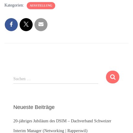
Kategorien:
AUSSTELLUNG
S
Suchen …
u
c
h
e
Neueste Beiträge
n
n
20-jähriges Jubiläum des DSIM – Dachverband Schweizer
a
c
Interim Manager (Networking | Rapperswil)