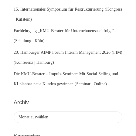
h
:
15. Internationales Symposium für Restrukturierung (Kongress
| Kufstein)
Fachlehrgang „KMU-Berater für Unternehmensnachfolge“
(Schulung | Köln)
20. Hamburger AIMP Forum Interim Management 2026 (FIM)
(Konferenz | Hamburg)
Die KMU-Berater – Impuls-Seminar: Mit Social Selling und
KI planbar neue Kunden gewinnen (Seminar | Online)
Archiv
A
r
c
h