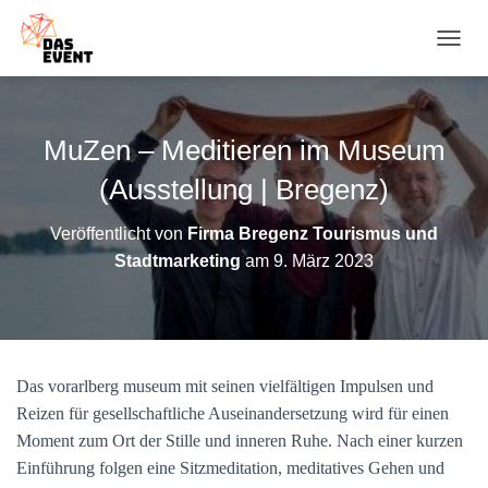
N
A
V
I
G
MuZen – Meditieren im Museum
A
T
(Ausstellung | Bregenz)
I
O
Veröffentlicht von
Firma Bregenz Tourismus und
N
Stadtmarketing
am
9. März 2023
U
M
S
C
H
A
Das vorarlberg museum mit seinen vielfältigen Impulsen und
L
T
Reizen für gesellschaftliche Auseinandersetzung wird für einen
E
Moment zum Ort der Stille und inneren Ruhe. Nach einer kurzen
N
Einführung folgen eine Sitzmeditation, meditatives Gehen und