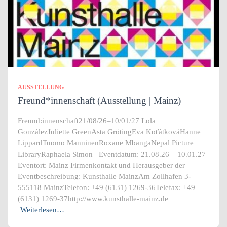
AUSSTELLUNG
Freund*innenschaft (Ausstellung | Mainz)
Freund:innenschaft21/08/26–10/01/27 Lola
GonzàlezJuliette GreenAsta GrötingEva KoťátkováHanne
LippardTuomo ManninenRoxane MbangaNepal Picture
LibraryRaphaela Simon Eventdatum: 21.08.26 – 10.01.27
Eventort: Mainz Firmenkontakt und Herausgeber der
Eventbeschreibung: Kunsthalle MainzAm Zollhafen 3-
555118 MainzTelefon: +49 (6131) 1269-36Telefax: +49
(6131) 1269-37http://www.kunsthalle-mainz.de
Weiterlesen…