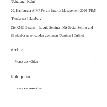
(Schulung | Köln)
20. Hamburger AIMP Forum Interim Management 2026 (FIM)
(Konferenz | Hamburg)
Die KMU-Berater – Impuls-Seminar: Mit Social Selling und
KI planbar neue Kunden gewinnen (Seminar | Online)
Archiv
A
r
c
h
Kategorien
i
v
K
a
t
e