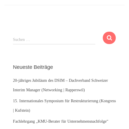
S
Suchen …
u
c
h
e
Neueste Beiträge
n
n
20-jähriges Jubiläum des DSIM – Dachverband Schweizer
a
c
Interim Manager (Networking | Rapperswil)
h
:
15. Internationales Symposium für Restrukturierung (Kongress
| Kufstein)
Fachlehrgang „KMU-Berater für Unternehmensnachfolge“