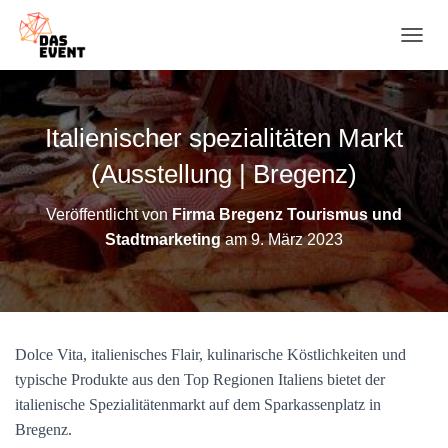
N
A
V
I
G
Italienischer spezialitäten Markt
A
T
(Ausstellung | Bregenz)
I
O
Veröffentlicht von
Firma Bregenz Tourismus und
N
Stadtmarketing
am
9. März 2023
U
M
S
C
H
A
Dolce Vita, italienisches Flair, kulinarische Köstlichkeiten und
L
T
typische Produkte aus den Top Regionen Italiens bietet der
E
italienische Spezialitätenmarkt auf dem Sparkassenplatz in
N
Bregenz.