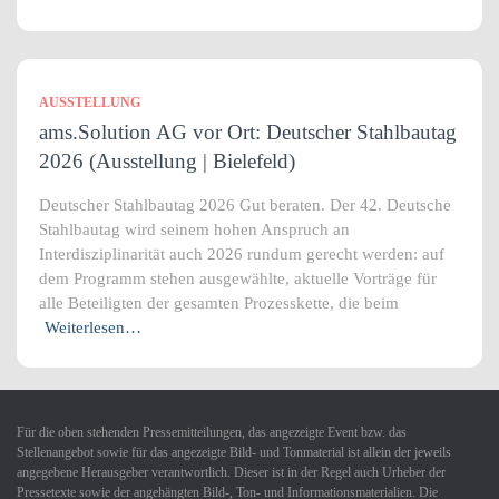
AUSSTELLUNG
ams.Solution AG vor Ort: Deutscher Stahlbautag
2026 (Ausstellung | Bielefeld)
Deutscher Stahlbautag 2026 Gut beraten. Der 42. Deutsche
Stahlbautag wird seinem hohen Anspruch an
Interdisziplinarität auch 2026 rundum gerecht werden: auf
dem Programm stehen ausgewählte, aktuelle Vorträge für
alle Beteiligten der gesamten Prozesskette, die beim
Weiterlesen…
Für die oben stehenden Pressemitteilungen, das angezeigte Event bzw. das
Stellenangebot sowie für das angezeigte Bild- und Tonmaterial ist allein der jeweils
angegebene Herausgeber verantwortlich. Dieser ist in der Regel auch Urheber der
Pressetexte sowie der angehängten Bild-, Ton- und Informationsmaterialien. Die