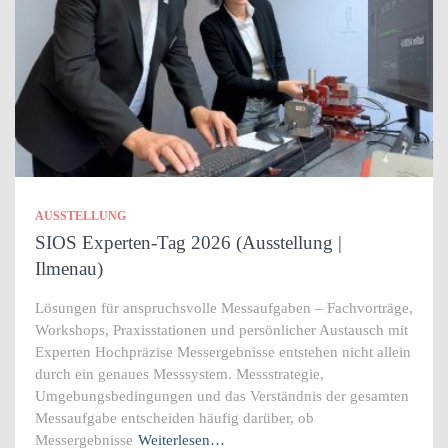
AUSSTELLUNG
SIOS Experten-Tag 2026 (Ausstellung |
Ilmenau)
Lösungen für anspruchsvolle Messaufgaben – Fachvorträge,
Workshops, Praxisstationen und persönlicher Austausch mit
Experten Hochpräzise Messergebnisse entstehen nicht allein
durch ein genaues Messsystem. Messstrategie,
Umgebungsbedingungen und das Verständnis der gesamten
Messaufgabe entscheiden häufig darüber, ob
Messergebnisse
Weiterlesen…