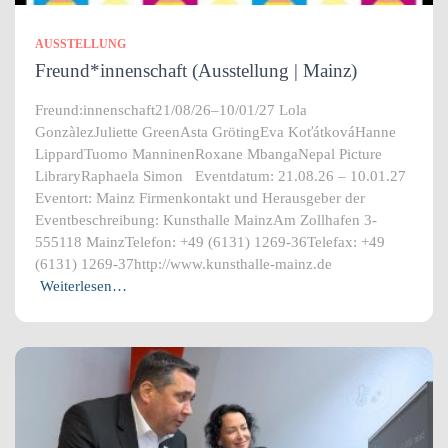
AUSSTELLUNG
Freund*innenschaft (Ausstellung | Mainz)
Freund:innenschaft21/08/26–10/01/27 Lola
GonzàlezJuliette GreenAsta GrötingEva KoťátkováHanne
LippardTuomo ManninenRoxane MbangaNepal Picture
LibraryRaphaela Simon Eventdatum: 21.08.26 – 10.01.27
Eventort: Mainz Firmenkontakt und Herausgeber der
Eventbeschreibung: Kunsthalle MainzAm Zollhafen 3-
555118 MainzTelefon: +49 (6131) 1269-36Telefax: +49
(6131) 1269-37http://www.kunsthalle-mainz.de
Weiterlesen…