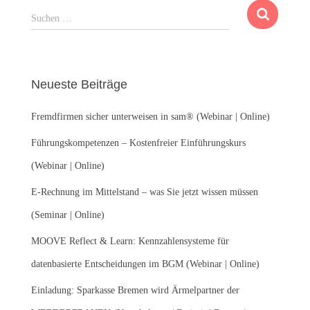
S
Suchen …
u
c
h
e
Neueste Beiträge
n
n
Fremdfirmen sicher unterweisen in sam® (Webinar | Online)
a
c
Führungskompetenzen – Kostenfreier Einführungskurs
h
:
(Webinar | Online)
E-Rechnung im Mittelstand – was Sie jetzt wissen müssen
(Seminar | Online)
MOOVE Reflect & Learn: Kennzahlensysteme für
datenbasierte Entscheidungen im BGM (Webinar | Online)
Einladung: Sparkasse Bremen wird Ärmelpartner der