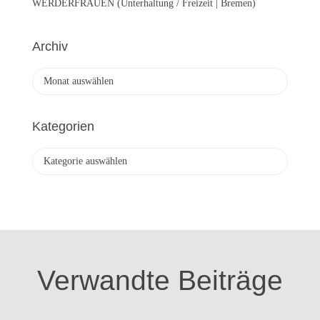
WERDERFRAUEN (Unterhaltung / Freizeit | Bremen)
Archiv
A
r
c
h
Kategorien
i
v
K
a
t
e
g
o
r
i
Verwandte Beiträge
e
n