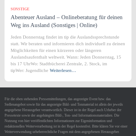
SONSTIGE
Abenteuer Ausland – Onlineberatung für deinen
Weg ins Ausland (Sonstiges | Online)
Jeden Donnerstag findet im tip die Auslandssprechstunde
statt. Wir beraten und informieren dich individuell zu deinen
Möglichkeiten für einen kürzeren oder längeren
Auslandsaufenthalt weltweit. Wann: Jeden Donnerstag, 15
bis 17 UhrWo: Stadtbücherei Zentrale, 2. Stock, im
tipWer: Jugendliche
Weiterlesen…
Für die oben stehenden Pressemitteilungen, das angezeigte Event bzw. das
Stellenangebot sowie für das angezeigte Bild- und Tonmaterial ist allein der jeweils
angegebene Herausgeber verantwortlich. Dieser ist in der Regel auch Urheber der
Pressetexte sowie der angehängten Bild-, Ton- und Informationsmaterialien. Die
Nutzung von hier veröffentlichten Informationen zur Eigeninformation und
redaktionellen Weiterverarbeitung ist in der Regel kostenfrei. Bitte klären Sie vor einer
Weiterverwendung urheberrechtliche Fragen mit dem angegebenen Herausgeber.