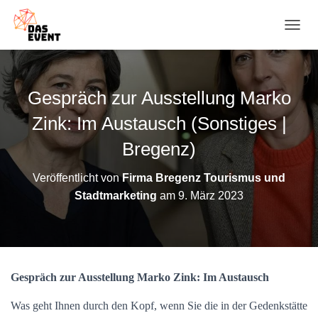
N
A
V
I
G
Gespräch zur Ausstellung Marko
A
T
Zink: Im Austausch (Sonstiges |
I
O
Bregenz)
N
U
Veröffentlicht von
Firma Bregenz Tourismus und
M
Stadtmarketing
am
9. März 2023
S
C
H
A
L
T
Gespräch zur Ausstellung Marko Zink: Im Austausch
E
N
Was geht Ihnen durch den Kopf, wenn Sie die in der Gedenkstätte