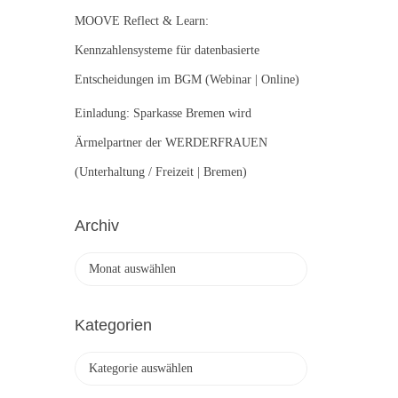
MOOVE Reflect & Learn:
Kennzahlensysteme für datenbasierte
Entscheidungen im BGM (Webinar | Online)
Einladung: Sparkasse Bremen wird
Ärmelpartner der WERDERFRAUEN
(Unterhaltung / Freizeit | Bremen)
Archiv
A
r
c
h
Kategorien
i
v
K
a