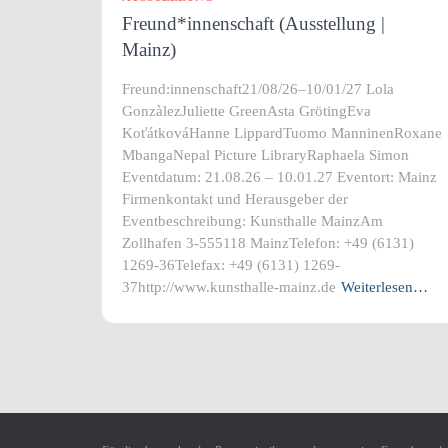
Freund*innenschaft (Ausstellung |
Mainz)
Freund:innenschaft21/08/26–10/01/27 Lola
GonzàlezJuliette GreenAsta GrötingEva
KoťátkováHanne LippardTuomo ManninenRoxane
MbangaNepal Picture LibraryRaphaela Simon
Eventdatum: 21.08.26 – 10.01.27 Eventort: Mainz
Firmenkontakt und Herausgeber der
Eventbeschreibung: Kunsthalle MainzAm
Zollhafen 3-555118 MainzTelefon: +49 (6131)
1269-36Telefax: +49 (6131) 1269-
37http://www.kunsthalle-mainz.de
Weiterlesen…