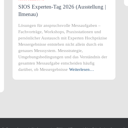
SIOS Experten-Tag 2026 (Ausstellung |
Ilmenau)
Lösungen für anspruchsvolle Messaufgaben –
Fachvorträge, Workshops, Praxisstationen und
persönlicher Austausch mit Experten Hochpräzise
Messergebnisse entstehen nicht allein durch ein
genaues Messsystem. Messstrategie,
Umgebungsbedingungen und das Verständnis der
gesamten Messaufgabe entscheiden häufig
darüber, ob Messergebnisse
Weiterlesen…