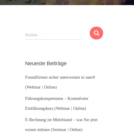
S
Suchen …
u
c
h
e
Neueste Beiträge
n
n
Fremdfirmen sicher unterweisen in sam®
a
c
(Webinar | Online)
h
:
Führungskompetenzen – Kostenfreier
Einführungskurs (Webinar | Online)
E-Rechnung im Mittelstand – was Sie jetzt
wissen müssen (Seminar | Online)