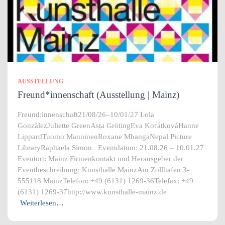
AUSSTELLUNG
Freund*innenschaft (Ausstellung | Mainz)
Freund:innenschaft21/08/26–10/01/27 Lola
GonzàlezJuliette GreenAsta GrötingEva KoťátkováHanne
LippardTuomo ManninenRoxane MbangaNepal Picture
LibraryRaphaela Simon Eventdatum: 21.08.26 – 10.01.27
Eventort: Mainz Firmenkontakt und Herausgeber der
Eventbeschreibung: Kunsthalle MainzAm Zollhafen 3-
555118 MainzTelefon: +49 (6131) 1269-36Telefax: +49
(6131) 1269-37http://www.kunsthalle-mainz.de
Weiterlesen…