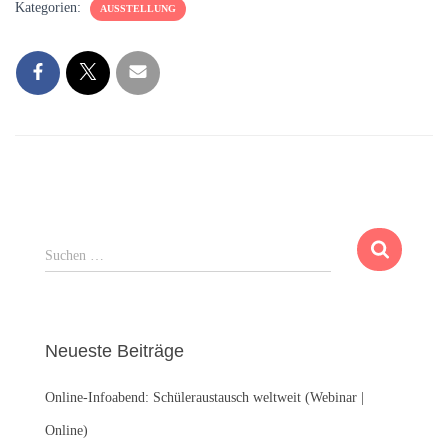
Kategorien:
AUSSTELLUNG
S
Suchen …
u
c
h
e
Neueste Beiträge
n
n
Online-Infoabend: Schüleraustausch weltweit (Webinar |
a
c
Online)
h