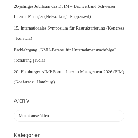
:
20-jähriges Jubiläum des DSIM – Dachverband Schweizer
Interim Manager (Networking | Rapperswil)
15. Internationales Symposium für Restrukturierung (Kongress
| Kufstein)
Fachlehrgang „KMU-Berater für Unternehmensnachfolge“
(Schulung | Köln)
20. Hamburger AIMP Forum Interim Management 2026 (FIM)
(Konferenz | Hamburg)
Archiv
A
r
c
h
Kategorien