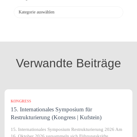
i
v
K
a
t
e
g
o
r
i
Verwandte Beiträge
e
n
KONGRESS
15. Internationales Symposium für
Restrukturierung (Kongress | Kufstein)
15. Internationales Symposium Restrukturierung 2026 Am
16. Oktober 2026 versammeln sich Führungskräfte,