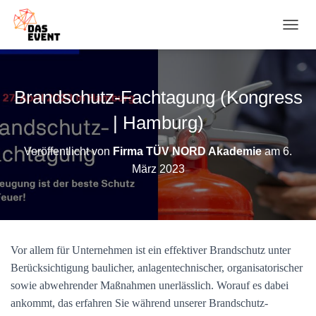
N
A
V
I
G
Brandschutz-Fachtagung (Kongress
A
T
| Hamburg)
I
O
Veröffentlicht von
Firma TÜV NORD Akademie
am
6.
N
März 2023
U
M
S
C
H
A
Vor allem für Unternehmen ist ein effektiver Brandschutz unter
L
T
Berücksichtigung baulicher, anlagentechnischer, organisatorischer
E
sowie abwehrender Maßnahmen unerlässlich. Worauf es dabei
N
ankommt, das erfahren Sie während unserer Brandschutz-