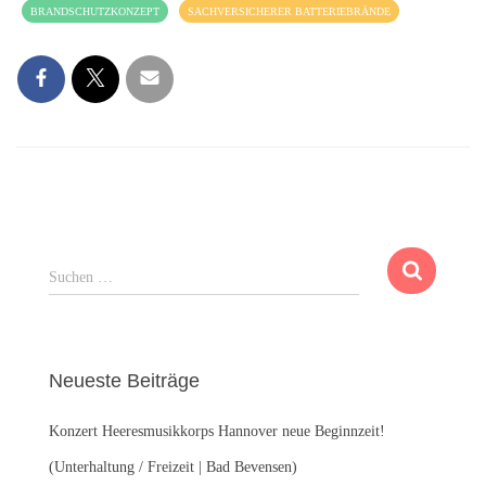
BRANDSCHUTZKONZEPT
SACHVERSICHERER BATTERIEBRÄNDE
S
Suchen …
u
c
h
e
Neueste Beiträge
n
n
Konzert Heeresmusikkorps Hannover neue Beginnzeit!
a
c
(Unterhaltung / Freizeit | Bad Bevensen)
h