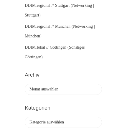
DDIM.regional // Stuttgart (Networking |
Stuttgart)
DDIM.regional // München (Networking |
München)
DDIM.lokal // Göttingen (Sonstiges |
Göttingen)
Archiv
A
r
c
h
Kategorien
i
v
K
a