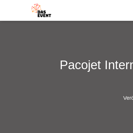
Pacojet Inte
Verö