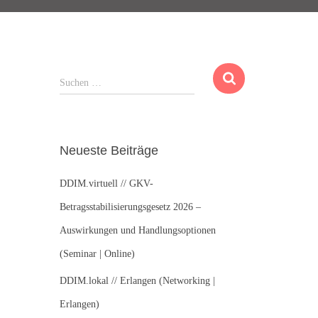
S
Suchen …
u
c
h
e
Neueste Beiträge
n
n
DDIM.virtuell // GKV-
a
c
Betragsstabilisierungsgesetz 2026 –
h
Auswirkungen und Handlungsoptionen
:
(Seminar | Online)
DDIM.lokal // Erlangen (Networking |
Erlangen)