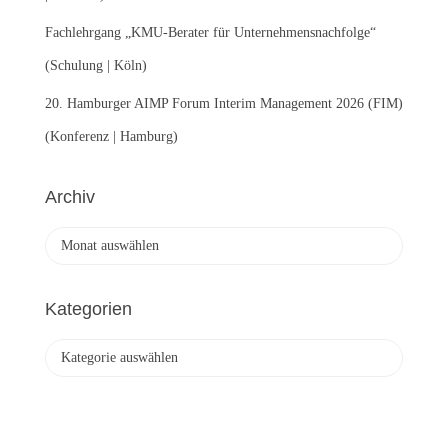
Fachlehrgang „KMU-Berater für Unternehmensnachfolge“
(Schulung | Köln)
20. Hamburger AIMP Forum Interim Management 2026 (FIM)
(Konferenz | Hamburg)
Archiv
A
r
c
h
Kategorien
i
v
K
a
t
e
g