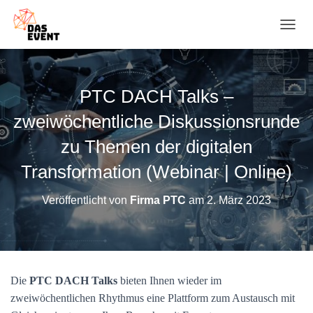
N
A
V
I
G
PTC DACH Talks –
A
T
zweiwöchentliche Diskussionsrunde
I
O
zu Themen der digitalen
N
Transformation (Webinar | Online)
U
M
S
Veröffentlicht von
Firma PTC
am
2. März 2023
C
H
A
L
T
E
Die
PTC DACH Talks
bieten Ihnen wieder im
N
zweiwöchentlichen Rhythmus eine Plattform zum Austausch mit