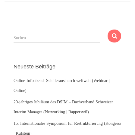
S
Suchen …
u
c
h
e
Neueste Beiträge
n
n
Online-Infoabend: Schüleraustausch weltweit (Webinar |
a
c
Online)
h
:
20-jähriges Jubiläum des DSIM – Dachverband Schweizer
Interim Manager (Networking | Rapperswil)
15. Internationales Symposium für Restrukturierung (Kongress
| Kufstein)