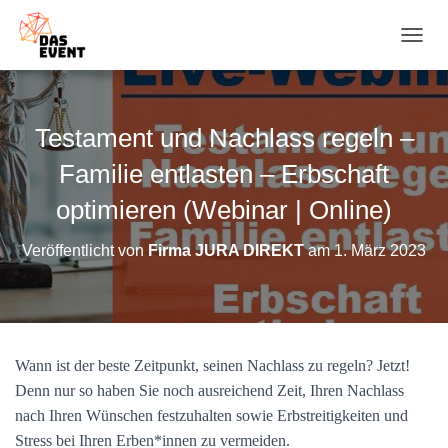
N
A
V
I
G
Testament und Nachlass regeln –
A
T
Familie entlasten – Erbschaft
I
O
optimieren (Webinar | Online)
N
U
Veröffentlicht von
Firma JURA DIREKT
am
1. März 2023
M
S
C
H
A
L
Wann ist der beste Zeitpunkt, seinen Nachlass zu regeln? Jetzt!
T
Denn nur so haben Sie noch ausreichend Zeit, Ihren Nachlass
E
N
nach Ihren Wünschen festzuhalten sowie Erbstreitigkeiten und
Stress bei Ihren Erben*innen zu vermeiden.