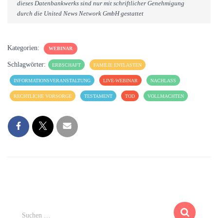
dieses Datenbankwerks sind nur mit schriftlicher Genehmigung
durch die United News Network GmbH gestattet
Kategorien:
WEBINAR
Schlagwörter:
ERBSCHAFT
FAMILIE ENTLASTEN
INFORMATIONSVERANSTALTUNG
LIVE-WEBINAR
NACHLASS
RECHTLICHE VORSORGE
TESTAMENT
TOD
VOLLMACHTEN
S
Suchen …