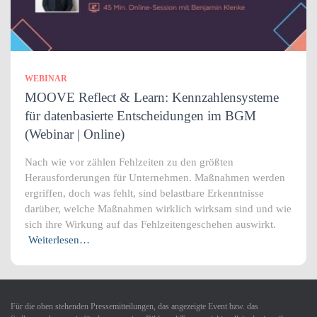
WEBINAR
MOOVE Reflect & Learn: Kennzahlensysteme
für datenbasierte Entscheidungen im BGM
(Webinar | Online)
Nach wie vor zählen Fehlzeiten zu den größten
Herausforderungen für Unternehmen. Maßnahmen werden
ergriffen, doch was fehlt, sind belastbare Erkenntnisse
darüber, welche Maßnahmen wirklich wirksam sind und wie
sich ihre Wirkung auf das Fehlzeitengeschehen auswirkt.
Weiterlesen…
Für die oben stehenden Pressemitteilungen, das angezeigte Event bzw. das