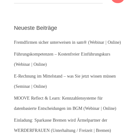
u
c
h
e
Neueste Beiträge
n
n
Fremdfirmen sicher unterweisen in sam® (Webinar | Online)
a
c
Führungskompetenzen – Kostenfreier Einführungskurs
h
:
(Webinar | Online)
E-Rechnung im Mittelstand – was Sie jetzt wissen müssen
(Seminar | Online)
MOOVE Reflect & Learn: Kennzahlensysteme für
datenbasierte Entscheidungen im BGM (Webinar | Online)
Einladung: Sparkasse Bremen wird Ärmelpartner der
WERDERFRAUEN (Unterhaltung / Freizeit | Bremen)