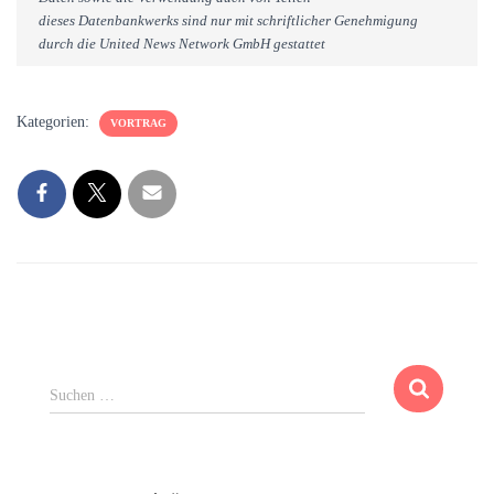
dieses Datenbankwerks sind nur mit schriftlicher Genehmigung
durch die United News Network GmbH gestattet
Kategorien:
VORTRAG
S
Suchen …
u
c
h
e