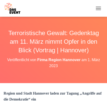
N
A
V
I
G
Terroristische Gewalt: Gedenktag
A
T
am 11. März nimmt Opfer in den
I
O
Blick (Vortrag | Hannover)
N
U
Veröffentlicht von
Firma Region Hannover
am
1. März
M
2023
S
C
H
A
L
T
Region und Stadt Hannover laden zur Tagung „Angriffe auf
E
N
die Demokratie“ ein