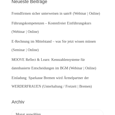
Neueste Beiträge
n
n
Fremdfirmen sicher unterweisen in sam® (Webinar | Online)
a
c
Führungskompetenzen – Kostenfreier Einführungskurs
h
:
(Webinar | Online)
E-Rechnung im Mittelstand – was Sie jetzt wissen müssen
(Seminar | Online)
MOOVE Reflect & Learn: Kennzahlensysteme für
datenbasierte Entscheidungen im BGM (Webinar | Online)
Einladung: Sparkasse Bremen wird Ärmelpartner der
WERDERFRAUEN (Unterhaltung / Freizeit | Bremen)
Archiv
A