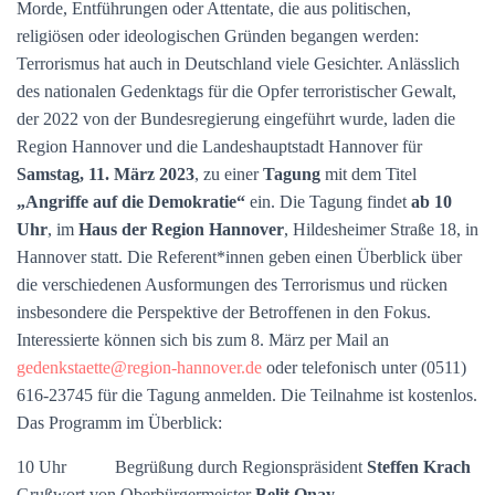
Morde, Entführungen oder Attentate, die aus politischen,
religiösen oder ideologischen Gründen begangen werden:
Terrorismus hat auch in Deutschland viele Gesichter. Anlässlich
des nationalen Gedenktags für die Opfer terroristischer Gewalt,
der 2022 von der Bundesregierung eingeführt wurde, laden die
Region Hannover und die Landeshauptstadt Hannover für
Samstag, 11. März 2023
, zu einer
Tagung
mit dem Titel
„Angriffe auf die Demokratie“
ein. Die Tagung findet
ab 10
Uhr
, im
Haus der Region Hannover
, Hildesheimer Straße 18, in
Hannover statt. Die Referent*innen geben einen Überblick über
die verschiedenen Ausformungen des Terrorismus und rücken
insbesondere die Perspektive der Betroffenen in den Fokus.
Interessierte können sich bis zum 8. März per Mail an
gedenkstaette@region-hannover.de
oder telefonisch unter (0511)
616-23745 für die Tagung anmelden. Die Teilnahme ist kostenlos.
Das Programm im Überblick:
10 Uhr Begrüßung durch Regionspräsident
Steffen Krach
Grußwort von Oberbürgermeister
Belit Onay