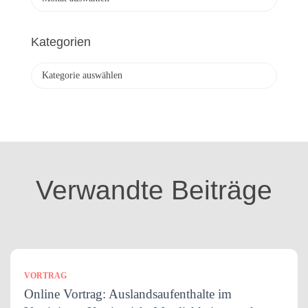
r
c
h
Kategorien
i
v
K
a
t
e
g
o
r
i
Verwandte Beiträge
e
n
VORTRAG
Online Vortrag: Auslandsaufenthalte im