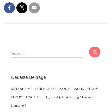
S
Suchen …
u
c
h
e
Neueste Beiträge
n
n
MITTAGS MIT DER KUNST: FRANCIS BACON, STUDY
a
c
FOR PORTRAIT OF P. L., 1964 (Unterhaltung / Freizeit |
h
Hannover)
: