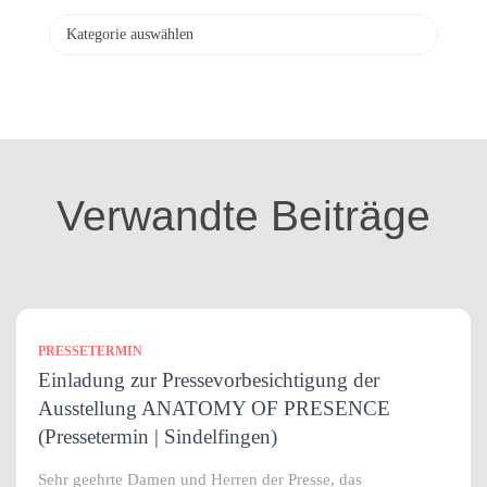
v
K
a
t
e
g
o
r
i
Verwandte Beiträge
e
n
PRESSETERMIN
Einladung zur Pressevorbesichtigung der
Ausstellung ANATOMY OF PRESENCE
(Pressetermin | Sindelfingen)
Sehr geehrte Damen und Herren der Presse, das