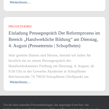
Weiterlesen…
PRESSETERMIN
Einladung Pressegespräch Der Reformprozess im
Bereich „Handwerkliche Bildung“ am Dienstag,
4. August (Pressetermin | Schopfheim)
Sehr geehrte Damen und Herren, hiermit wir laden Sie
herzlich ein zu einem Pressegespräch der
Handwerkskammer Freiburg am Dienstag, 4. August, ab
9:30 Uhr in der Gewerbe Akademie in Schopfheim
Belchenstraße 74 79650 Schopfheim (Treffpunkt am
Weiterlesen…
Für die oben stehenden Pressemitteilungen, das angezeigte Event bzw. das