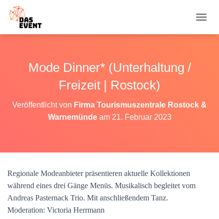
N
A
V
I
G
Mode Dinner* (Unterhaltung /
A
T
Freizeit | Rostock)
I
O
Veröffentlicht von
Firma Tourismuszentrale Rostock &
N
Warnemünde
am
21. Februar 2023
U
M
S
C
H
A
Regionale Modeanbieter präsentieren aktuelle Kollektionen
L
T
während eines drei Gänge Menüs. Musikalisch begleitet vom
E
Andreas Pasternack Trio. Mit anschließendem Tanz.
N
Moderation: Victoria Herrmann