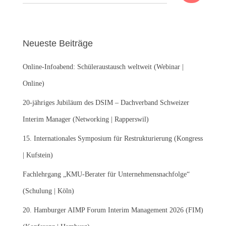
u
c
h
e
Neueste Beiträge
n
n
Online-Infoabend: Schüleraustausch weltweit (Webinar |
a
c
Online)
h
:
20-jähriges Jubiläum des DSIM – Dachverband Schweizer
Interim Manager (Networking | Rapperswil)
15. Internationales Symposium für Restrukturierung (Kongress
| Kufstein)
Fachlehrgang „KMU-Berater für Unternehmensnachfolge“
(Schulung | Köln)
20. Hamburger AIMP Forum Interim Management 2026 (FIM)