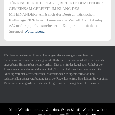
TÜRKISCHE KULTURTAGE „BIRLIKTE DEMLENDIK /
GEMEINSAM GEREIFT“ IM KLANG DES
MITEINANDERS Anlässlich der Deutsch-Türkischen
Kulturtage 2026 feiert Hannover die Vielfalt. Can Arkadaş
e.V. und treppenhausorchester in Kooperation mit dem
Sprengel
Weiterlesen…
Für die oben stehenden Pressemitteilungen, das angezeigte Event bzw. das
Stellenangebot sowie für das angezeigte Bild- und Tonmaterial ist allein der jeweils
angegebene Herausgeber verantwortlich. Dieser ist in der Regel auch Urheber der
Pressetexte sowie der angehängten Bild-, Ton- und Informationsmaterialien. Die
Nutzung von hier veröffentlichten Informationen zur Eigeninformation und
redaktionellen Weiterverarbeitung ist in der Regel kostenfrei. Bitte klären Sie vor einer
Weiterverwendung urheberrechtliche Fragen mit dem angegebenen Herausgeber.
Diese Website benutzt Cookies. Wenn Sie die Website weiter
Datenschutzerklärung
Impressum
Kontakt
nutzen, gehen wir von Ihrem Einverständnis aus.