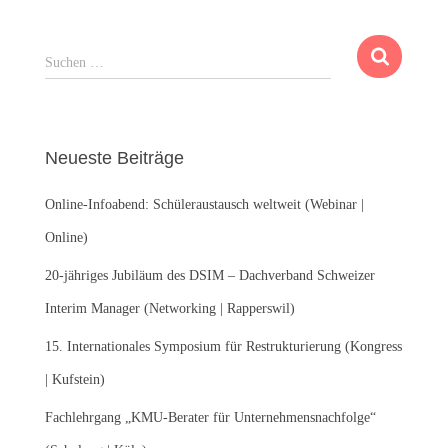
S
Suchen …
u
c
h
e
Neueste Beiträge
n
n
Online-Infoabend: Schüleraustausch weltweit (Webinar |
a
c
Online)
h
:
20-jähriges Jubiläum des DSIM – Dachverband Schweizer
Interim Manager (Networking | Rapperswil)
15. Internationales Symposium für Restrukturierung (Kongress
| Kufstein)
Fachlehrgang „KMU-Berater für Unternehmensnachfolge“