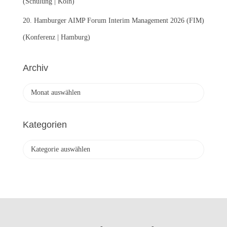
(Schulung | Köln)
20. Hamburger AIMP Forum Interim Management 2026 (FIM)
(Konferenz | Hamburg)
Archiv
A
r
c
h
Kategorien
i
v
K
a
t
e
g
o
r
i