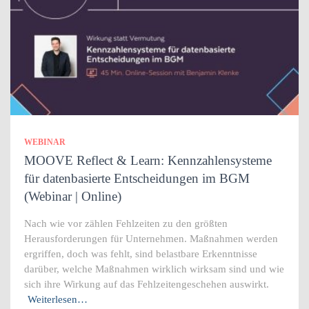
WEBINAR
MOOVE Reflect & Learn: Kennzahlensysteme
für datenbasierte Entscheidungen im BGM
(Webinar | Online)
Nach wie vor zählen Fehlzeiten zu den größten
Herausforderungen für Unternehmen. Maßnahmen werden
ergriffen, doch was fehlt, sind belastbare Erkenntnisse
darüber, welche Maßnahmen wirklich wirksam sind und wie
sich ihre Wirkung auf das Fehlzeitengeschehen auswirkt.
Weiterlesen…