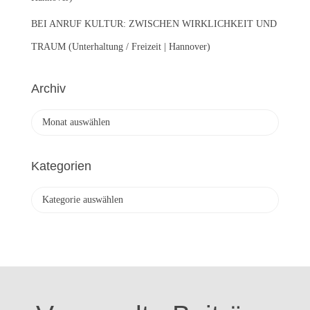
BEI ANRUF KULTUR: ZWISCHEN WIRKLICHKEIT UND
TRAUM (Unterhaltung / Freizeit | Hannover)
Archiv
A
r
c
h
Kategorien
i
v
K
a
t
e
g
o
r
i