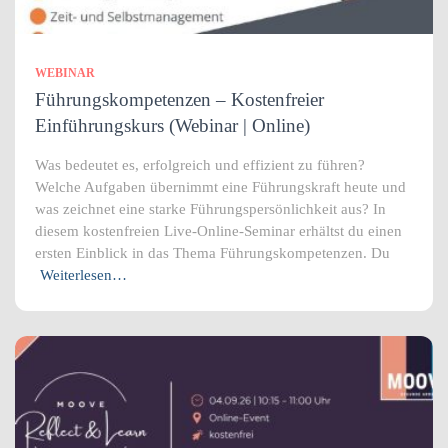
WEBINAR
Führungskompetenzen – Kostenfreier
Einführungskurs (Webinar | Online)
Was bedeutet es, erfolgreich und effizient zu führen?
Welche Aufgaben übernimmt eine Führungskraft heute und
was zeichnet eine starke Führungspersönlichkeit aus? In
diesem kostenfreien Live-Online-Seminar erhältst du einen
ersten Einblick in das Thema Führungskompetenzen. Du
Weiterlesen…