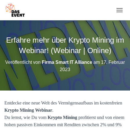
N
A
V
I
G
Erfahre mehr über Krypto Mining im
A
T
Webinar! (Webinar | Online)
I
O
Veröffentlicht von
Firma Smart IT Alliance
am
17. Februar
N
2023
U
M
S
C
H
A
Entdecke eine neue Welt des Vermögensaufbaus im kostenfreien
L
T
Krypto Mining Webinar
.
E
Du lernst, wie Du vom
Krypto Mining
profitierst und von einem
N
hohen passiven Einkommen mit Renditen zwischen 2% und 9%