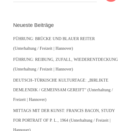
u
c
h
e
Neueste Beiträge
n
n
FÜHRUNG: BRÜCKE UND BLAUER REITER
a
c
(Unterhaltung / Freizeit | Hannover)
h
:
FÜHRUNG: REIBUNG, ZUFALL, WIEDERENTDECKUNG
(Unterhaltung / Freizeit | Hannover)
DEUTSCH–TÜRKISCHE KULTURTAGE: „BIRLIKTE
DEMLENDIK / GEMEINSAM GEREIFT“ (Unterhaltung /
Freizeit | Hannover)
MITTAGS MIT DER KUNST: FRANCIS BACON, STUDY
FOR PORTRAIT OF P. L., 1964 (Unterhaltung / Freizeit |
Hannover)