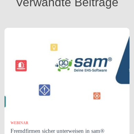
Verwandte Beiträge
e
n
WEBINAR
Fremdfirmen sicher unterweisen in sam®