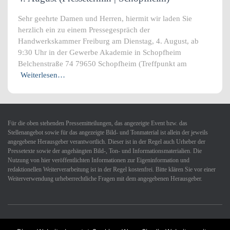
Sehr geehrte Damen und Herren, hiermit wir laden Sie
herzlich ein zu einem Pressegespräch der
Handwerkskammer Freiburg am Dienstag, 4. August, ab
9:30 Uhr in der Gewerbe Akademie in Schopfheim
Belchenstraße 74 79650 Schopfheim (Treffpunkt am
Weiterlesen…
Für die oben stehenden Pressemitteilungen, das angezeigte Event bzw. das
Stellenangebot sowie für das angezeigte Bild- und Tonmaterial ist allein der jeweils
angegebene Herausgeber verantwortlich. Dieser ist in der Regel auch Urheber der
Pressetexte sowie der angehängten Bild-, Ton- und Informationsmaterialien. Die
Nutzung von hier veröffentlichten Informationen zur Eigeninformation und
redaktionellen Weiterverarbeitung ist in der Regel kostenfrei. Bitte klären Sie vor einer
Weiterverwendung urheberrechtliche Fragen mit dem angegebenen Herausgeber.