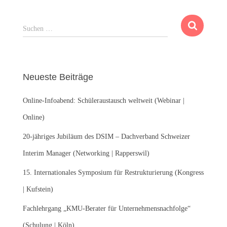
S
Suchen …
u
c
h
e
Neueste Beiträge
n
n
Online-Infoabend: Schüleraustausch weltweit (Webinar |
a
c
Online)
h
:
20-jähriges Jubiläum des DSIM – Dachverband Schweizer
Interim Manager (Networking | Rapperswil)
15. Internationales Symposium für Restrukturierung (Kongress
| Kufstein)
Fachlehrgang „KMU-Berater für Unternehmensnachfolge“
(Schulung | Köln)