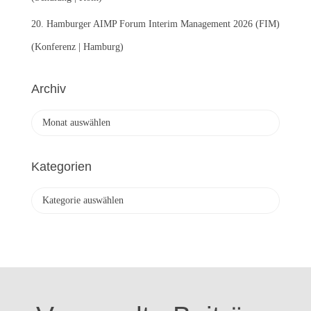
20. Hamburger AIMP Forum Interim Management 2026 (FIM)
(Konferenz | Hamburg)
Archiv
A
r
c
h
Kategorien
i
v
K
a
t
e
g
o
r
i