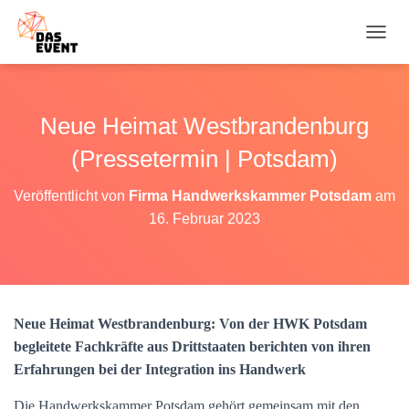
N
A
V
I
G
Neue Heimat Westbrandenburg
A
T
(Pressetermin | Potsdam)
I
O
Veröffentlicht von
Firma Handwerkskammer Potsdam
am
N
16. Februar 2023
U
M
S
C
H
A
Neue Heimat Westbrandenburg: Von der HWK Potsdam
L
T
begleitete Fachkräfte aus Drittstaaten berichten von ihren
E
Erfahrungen bei der Integration ins Handwerk
N
Die Handwerkskammer Potsdam gehört gemeinsam mit den