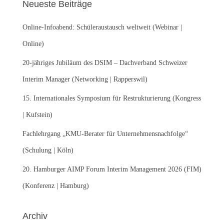
Neueste Beiträge
n
n
Online-Infoabend: Schüleraustausch weltweit (Webinar |
a
c
Online)
h
:
20-jähriges Jubiläum des DSIM – Dachverband Schweizer
Interim Manager (Networking | Rapperswil)
15. Internationales Symposium für Restrukturierung (Kongress
| Kufstein)
Fachlehrgang „KMU-Berater für Unternehmensnachfolge“
(Schulung | Köln)
20. Hamburger AIMP Forum Interim Management 2026 (FIM)
(Konferenz | Hamburg)
Archiv