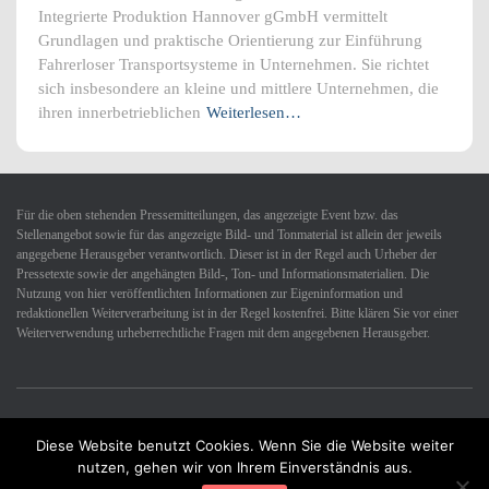
Integrierte Produktion Hannover gGmbH vermittelt
Grundlagen und praktische Orientierung zur Einführung
Fahrerloser Transportsysteme in Unternehmen. Sie richtet
sich insbesondere an kleine und mittlere Unternehmen, die
ihren innerbetrieblichen
Weiterlesen…
Für die oben stehenden Pressemitteilungen, das angezeigte Event bzw. das
Stellenangebot sowie für das angezeigte Bild- und Tonmaterial ist allein der jeweils
angegebene Herausgeber verantwortlich. Dieser ist in der Regel auch Urheber der
Pressetexte sowie der angehängten Bild-, Ton- und Informationsmaterialien. Die
Nutzung von hier veröffentlichten Informationen zur Eigeninformation und
redaktionellen Weiterverarbeitung ist in der Regel kostenfrei. Bitte klären Sie vor einer
Weiterverwendung urheberrechtliche Fragen mit dem angegebenen Herausgeber.
Diese Website benutzt Cookies. Wenn Sie die Website weiter
Datenschutzerklärung
Impressum
Kontakt
nutzen, gehen wir von Ihrem Einverständnis aus.