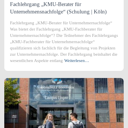
Fachlehrgang „KMU-Berater für
Unternehmensnachfolge“ (Schulung | Köln)
Fachlehrgang „KMU-Berater für Unternehmernachfolge“
Was bietet der Fachlehrgang „KMU-Fachberater für
Unternehmernachfolge“? Die Teilnehmer des Fachlehrgangs
„KMU-Fachberater für Unternehmernachfolge“
qualifizieren sich fachlich für die Begleitung von Projekten
zur Unternehmernachfolge. Der Fachlehrgang beinhaltet die
wesentlichen Aspekte entlang
Weiterlesen…