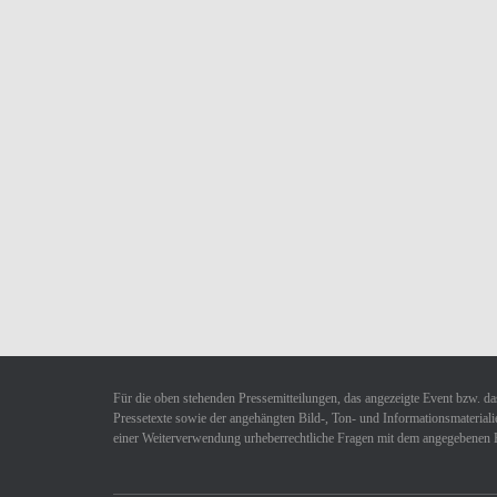
Für die oben stehenden Pressemitteilungen, das angezeigte Event bzw. das
Pressetexte sowie der angehängten Bild-, Ton- und Informationsmaterialie
einer Weiterverwendung urheberrechtliche Fragen mit dem angegebenen 