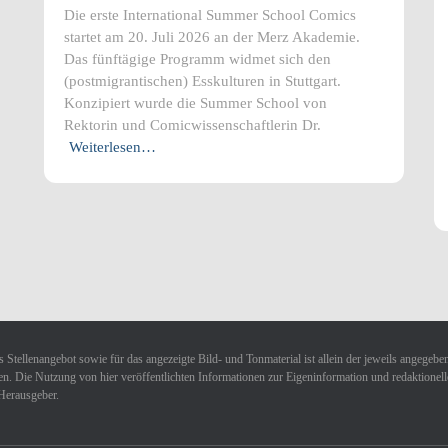
Die erste International Summer School Comics
startet am 20. Juli 2026 an der Merz Akademie.
Das fünftägige Programm widmet sich den
(postmigrantischen) Esskulturen in Stuttgart.
Konzipiert wurde die Summer School von
Rektorin und Comicwissenschaftlerin Dr.
Weiterlesen…
 Stellenangebot sowie für das angezeigte Bild- und Tonmaterial ist allein der jeweils angegebe
n. Die Nutzung von hier veröffentlichten Informationen zur Eigeninformation und redaktionellen 
Herausgeber.