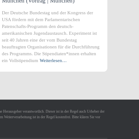
München (Vortrag | München)
Der Deutsche Bundestag und der Kongress der
USA fördern mit dem Parlamentarischen
Patenschafts-Programm den deutsch-
amerikanischen Jugendaustausch. Experiment ist
seit 40 Jahren eine der vom Bundestag
beauftragten Organisationen für die Durchführung
des Programms. Die Stipendiaten*innen erhalten
ein Vollstipendium
Weiterlesen…
ne Herausgeber verantwortlich. Dieser ist in der Regel auch Urheber der
Weiterverarbeitung ist in der Regel kostenfrei. Bitte klären Sie vor