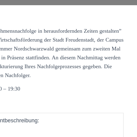
mens­nachfolge in herausfordernden Zeiten gestalten”
rtschafts­förderung der Stadt Freudenstadt, der Campus
kammer Nord­schwarz­wald gemeinsam zum zweiten Mal
d in Präsenz stattfinden. An diesem Nachmittag werden
kturierung Ihres Nachfolge­prozesses gegeben. Die
ren Nachfolger.
0 – 19:30
ntbeschreibung: