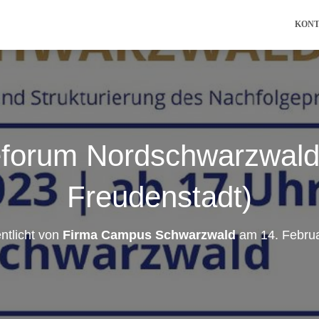
KON
­forum Nord­schwarz­wald
Freudenstadt)
entlicht von
Firma Campus Schwarzwald
am
14. Febru