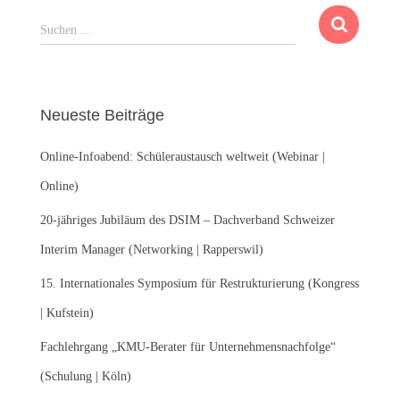
S
Suchen …
u
c
h
e
Neueste Beiträge
n
n
Online-Infoabend: Schüleraustausch weltweit (Webinar |
a
c
Online)
h
:
20-jähriges Jubiläum des DSIM – Dachverband Schweizer
Interim Manager (Networking | Rapperswil)
15. Internationales Symposium für Restrukturierung (Kongress
| Kufstein)
Fachlehrgang „KMU-Berater für Unternehmensnachfolge“
(Schulung | Köln)