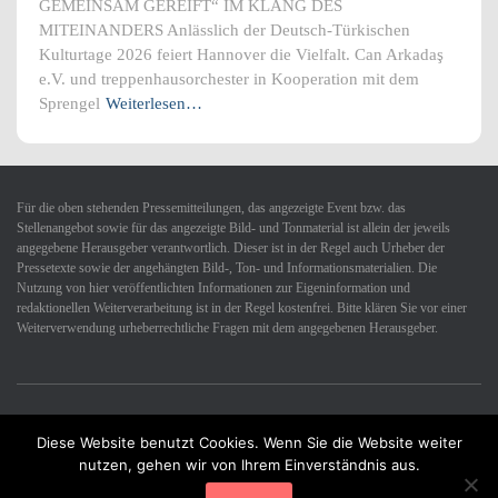
GEMEINSAM GEREIFT“ IM KLANG DES
MITEINANDERS Anlässlich der Deutsch-Türkischen
Kulturtage 2026 feiert Hannover die Vielfalt. Can Arkadaş
e.V. und treppenhausorchester in Kooperation mit dem
Sprengel
Weiterlesen…
Für die oben stehenden Pressemitteilungen, das angezeigte Event bzw. das
Stellenangebot sowie für das angezeigte Bild- und Tonmaterial ist allein der jeweils
angegebene Herausgeber verantwortlich. Dieser ist in der Regel auch Urheber der
Pressetexte sowie der angehängten Bild-, Ton- und Informationsmaterialien. Die
Nutzung von hier veröffentlichten Informationen zur Eigeninformation und
redaktionellen Weiterverarbeitung ist in der Regel kostenfrei. Bitte klären Sie vor einer
Weiterverwendung urheberrechtliche Fragen mit dem angegebenen Herausgeber.
Diese Website benutzt Cookies. Wenn Sie die Website weiter
Datenschutzerklärung
Impressum
Kontakt
nutzen, gehen wir von Ihrem Einverständnis aus.