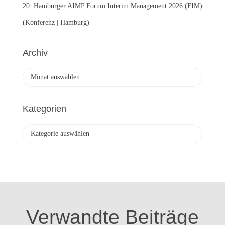
20. Hamburger AIMP Forum Interim Management 2026 (FIM)
(Konferenz | Hamburg)
Archiv
A
r
c
h
Kategorien
i
v
K
a
t
e
g
o
r
i
Verwandte Beiträge
e