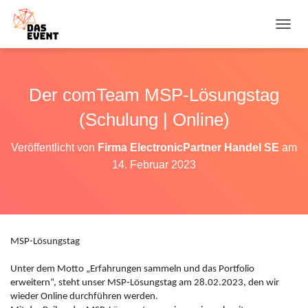
N
A
V
I
G
Der comTeam MSP-Lösungstag
A
T
(Schulung | Online)
I
O
Veröffentlicht von
Firma ElectronicPartner Handel SE
am
N
14. Februar 2023
U
M
S
C
H
A
MSP-Lösungstag
L
T
Unter dem Motto „Erfahrungen sammeln und das Portfolio
E
N
erweitern“, steht unser MSP-Lösungstag am 28.02.2023, den wir
wieder Online durchführen werden.