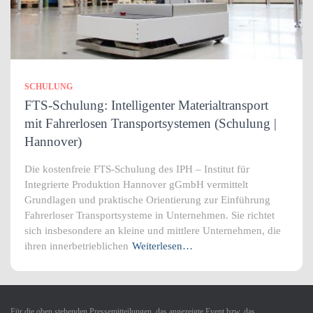
SCHULUNG
FTS-Schulung: Intelligenter Materialtransport
mit Fahrerlosen Transportsystemen (Schulung |
Hannover)
Die kostenfreie FTS-Schulung des IPH – Institut für
Integrierte Produktion Hannover gGmbH vermittelt
Grundlagen und praktische Orientierung zur Einführung
Fahrerloser Transportsysteme in Unternehmen. Sie richtet
sich insbesondere an kleine und mittlere Unternehmen, die
ihren innerbetrieblichen
Weiterlesen…
Für die oben stehenden Pressemitteilungen, das angezeigte Event bzw. das