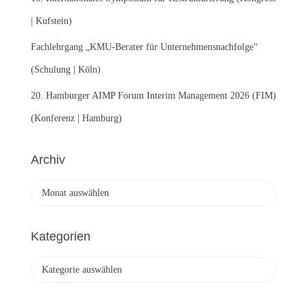
| Kufstein)
Fachlehrgang „KMU-Berater für Unternehmensnachfolge“
(Schulung | Köln)
20. Hamburger AIMP Forum Interim Management 2026 (FIM)
(Konferenz | Hamburg)
Archiv
A
r
c
h
Kategorien
i
v
K
a
t