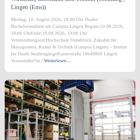
Lingen (Ems))
Montag, 10. August 2026, 18:00 Uhr Duales
Bachelorstudium am Campus Lingen Beginn:10.08.2026,
18:00 UhrEnde:10.08.2026, 19:00 Uhr
Veranstaltungsort:Hochschule Osnabrück, Fakultät für
Management, Kultur & Technik (Campus Lingen) – Institut
für Duale StudiengängeKaiserstraße 10b49809 Lingen
Veranstalter*in /
Weiterlesen…