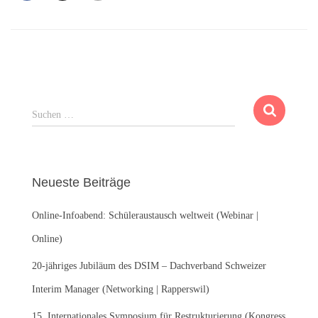
S
Suchen …
u
c
h
e
Neueste Beiträge
n
n
Online-Infoabend: Schüleraustausch weltweit (Webinar |
a
c
Online)
h
:
20-jähriges Jubiläum des DSIM – Dachverband Schweizer
Interim Manager (Networking | Rapperswil)
15. Internationales Symposium für Restrukturierung (Kongress