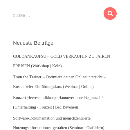
S
Suchen …
u
c
h
e
Neueste Beiträge
n
n
GOLDANKAUF$U – GOLD VERKAUFEN ZU FAIREN
a
c
PREISEN (Workshop | Köln)
h
:
Train the Trainer – Optimiere deinen Onlineunterricht –
Kostenfreier Einführungskurs (Webinar | Online)
Konzert Heeresmusikkorps Hannover neue Beginnzeit!
(Unterhaltung / Freizeit | Bad Bevensen)
Software-Dokumentation und menschzentrierte
Nutzungsinformationen gestalten (Seminar | Ostfildern)