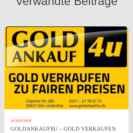
Verwandte Beiträge
e
n
WORKSHOP
GOLDANKAUF$U – GOLD VERKAUFEN