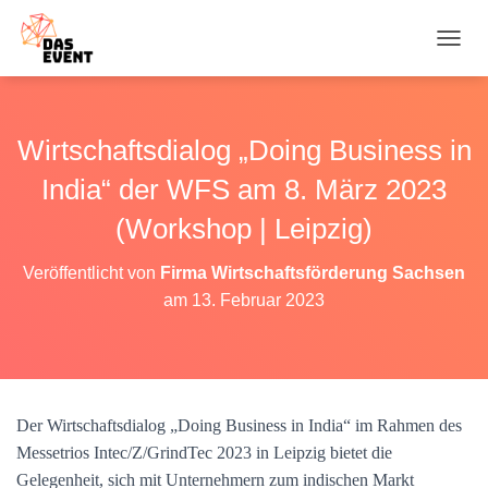
N
A
V
I
G
Wirtschaftsdialog „Doing Business in
A
T
India“ der WFS am 8. März 2023
I
O
(Workshop | Leipzig)
N
U
Veröffentlicht von
Firma Wirtschaftsförderung Sachsen
M
am
13. Februar 2023
S
C
H
A
L
T
Der Wirtschaftsdialog „Doing Business in India“ im Rahmen des
E
N
Messetrios Intec/Z/GrindTec 2023 in Leipzig bietet die
Gelegenheit, sich mit Unternehmern zum indischen Markt