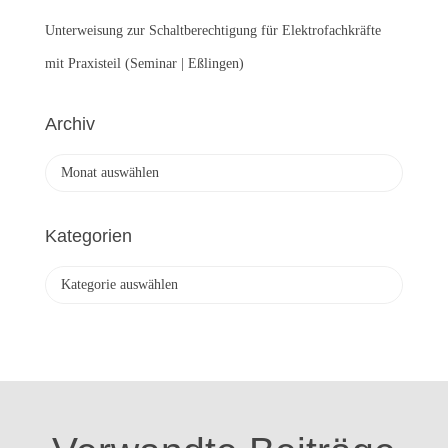
Unterweisung zur Schaltberechtigung für Elektrofachkräfte
mit Praxisteil (Seminar | Eßlingen)
Archiv
A
r
c
h
Kategorien
i
v
K
a
t
e
g
o
r
i