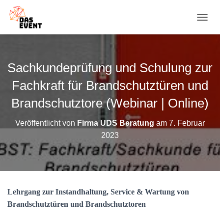
N
A
V
I
G
Sachkundeprüfung und Schulung zur
A
T
Fachkraft für Brandschutztüren und
I
O
Brandschutztore (Webinar | Online)
N
U
Veröffentlicht von
Firma UDS Beratung
am
7. Februar
M
2023
S
C
H
A
L
T
Lehrgang zur Instandhaltung, Service & Wartung von
E
N
Brandschutztüren und Brandschutztoren