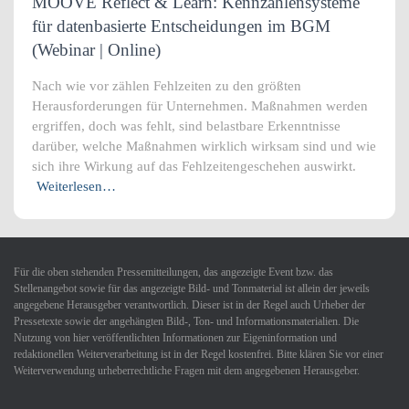
MOOVE Reflect & Learn: Kennzahlensysteme
für datenbasierte Entscheidungen im BGM
(Webinar | Online)
Nach wie vor zählen Fehlzeiten zu den größten
Herausforderungen für Unternehmen. Maßnahmen werden
ergriffen, doch was fehlt, sind belastbare Erkenntnisse
darüber, welche Maßnahmen wirklich wirksam sind und wie
sich ihre Wirkung auf das Fehlzeitengeschehen auswirkt.
Weiterlesen…
Für die oben stehenden Pressemitteilungen, das angezeigte Event bzw. das
Stellenangebot sowie für das angezeigte Bild- und Tonmaterial ist allein der jeweils
angegebene Herausgeber verantwortlich. Dieser ist in der Regel auch Urheber der
Pressetexte sowie der angehängten Bild-, Ton- und Informationsmaterialien. Die
Nutzung von hier veröffentlichten Informationen zur Eigeninformation und
redaktionellen Weiterverarbeitung ist in der Regel kostenfrei. Bitte klären Sie vor einer
Weiterverwendung urheberrechtliche Fragen mit dem angegebenen Herausgeber.