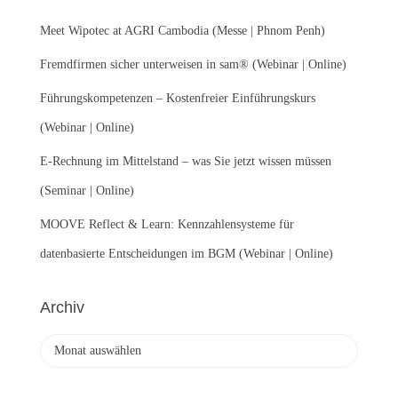
n
Meet Wipotec at AGRI Cambodia (Messe | Phnom Penh)
a
c
Fremdfirmen sicher unterweisen in sam® (Webinar | Online)
h
:
Führungskompetenzen – Kostenfreier Einführungskurs
(Webinar | Online)
E-Rechnung im Mittelstand – was Sie jetzt wissen müssen
(Seminar | Online)
MOOVE Reflect & Learn: Kennzahlensysteme für
datenbasierte Entscheidungen im BGM (Webinar | Online)
Archiv
A
r
c