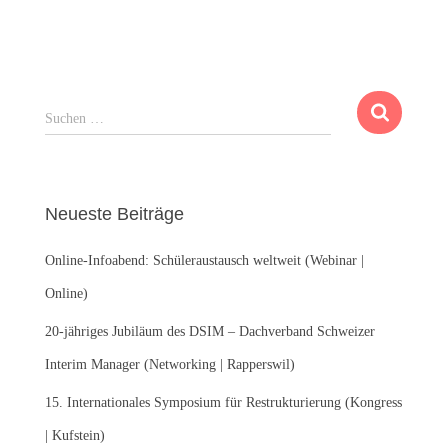
S
Suchen …
u
c
h
e
Neueste Beiträge
n
n
Online-Infoabend: Schüleraustausch weltweit (Webinar |
a
c
Online)
h
:
20-jähriges Jubiläum des DSIM – Dachverband Schweizer
Interim Manager (Networking | Rapperswil)
15. Internationales Symposium für Restrukturierung (Kongress
| Kufstein)