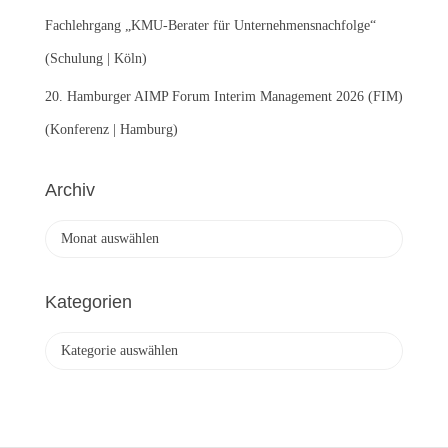
Fachlehrgang „KMU-Berater für Unternehmensnachfolge“
(Schulung | Köln)
20. Hamburger AIMP Forum Interim Management 2026 (FIM)
(Konferenz | Hamburg)
Archiv
A
r
c
h
Kategorien
i
v
K
a
t
e
g