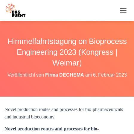
N
A
V
I
G
Himmelfahrtstagung on Bioprocess
A
T
Engineering 2023 (Kongress |
I
O
Weimar)
N
U
Veröffentlicht von
Firma DECHEMA
am
6. Februar 2023
M
S
C
H
A
L
Novel production routes and processes for bio-pharmaceuticals
T
and industrial bioeconomy
E
N
Novel production routes and processes for bio-