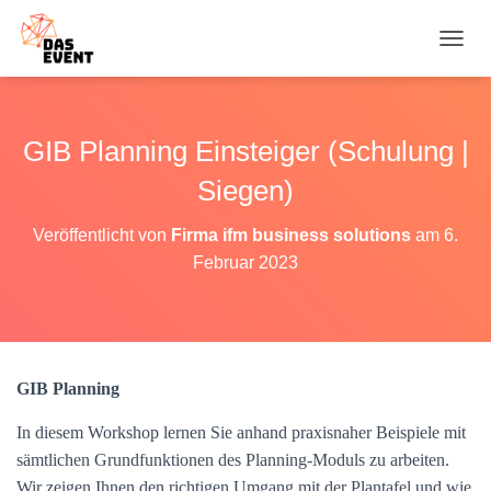
N
A
V
I
G
GIB Planning Einsteiger (Schulung |
A
T
Siegen)
I
O
Veröffentlicht von
Firma ifm business solutions
am
6.
N
Februar 2023
U
M
S
C
H
A
GIB Planning
L
T
E
In diesem Workshop lernen Sie anhand praxisnaher Beispiele mit
N
sämtlichen Grundfunktionen des Planning-Moduls zu arbeiten.
Wir zeigen Ihnen den richtigen Umgang mit der Plantafel und wie