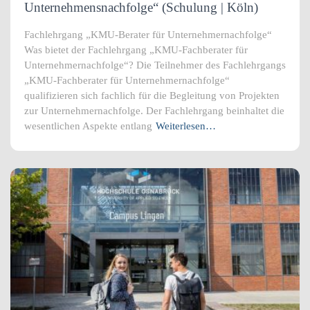
Unternehmensnachfolge“ (Schulung | Köln)
Fachlehrgang „KMU-Berater für Unternehmernachfolge“
Was bietet der Fachlehrgang „KMU-Fachberater für
Unternehmernachfolge“? Die Teilnehmer des Fachlehrgangs
„KMU-Fachberater für Unternehmernachfolge“
qualifizieren sich fachlich für die Begleitung von Projekten
zur Unternehmernachfolge. Der Fachlehrgang beinhaltet die
wesentlichen Aspekte entlang
Weiterlesen…