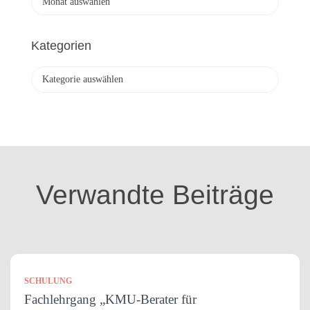
r
c
h
Kategorien
i
v
K
a
t
e
g
o
r
i
Verwandte Beiträge
e
n
SCHULUNG
Fachlehrgang „KMU-Berater für