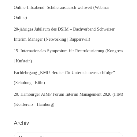
n
Online-Infoabend: Schüleraustausch weltweit (Webinar |
a
c
Online)
h
:
20-jähriges Jubiläum des DSIM – Dachverband Schweizer
Interim Manager (Networking | Rapperswil)
15. Internationales Symposium für Restrukturierung (Kongress
| Kufstein)
Fachlehrgang „KMU-Berater für Unternehmensnachfolge“
(Schulung | Köln)
20. Hamburger AIMP Forum Interim Management 2026 (FIM)
(Konferenz | Hamburg)
Archiv
A