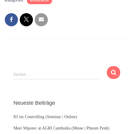
Kategorien:
KONFERENZ
S
Suchen …
u
c
h
e
Neueste Beiträge
n
n
KI im Controlling (Seminar | Online)
a
c
Meet Wipotec at AGRI Cambodia (Messe | Phnom Penh)
h