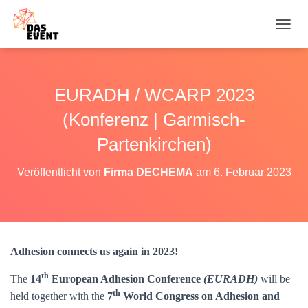
N
A
V
I
G
EURADH / WCARP 2023
A
T
(Konferenz | Garmisch-
I
O
Partenkirchen)
N
U
Veröffentlicht von
Firma DECHEMA
am
6. Februar 2023
M
S
C
H
A
L
Adhesion connects us again in 2023!
T
E
th
The
14
European Adhesion Conference
(EURADH)
will be
N
th
held together with the
7
World Congress on Adhesion and