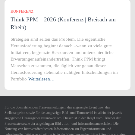
KONFERENZ
Think PPM – 2026 (Konferenz | Breisach am
Rhein)
Strategien sind selten das Problem. Die eigentliche
Herausforderung beginnt danach –wenn zu viele gute
Initiativen, begrenzte Ressourcen und unterschiedliche
Erwartungenaufeinandertreffen. Think PPM bringt
Menschen zusammen, die täglich vor genau dieser
Herausforderung stehen:die richtigen Entscheidungen im
Portfolio
Weiterlesen…
Für die oben stehenden Pressemitteilungen, das angezeigte Event bzw. das
Stellenangebot sowie für das angezeigte Bild- und Tonmaterial ist allein der jeweils
angegebene Herausgeber verantwortlich. Dieser ist in der Regel auch Urheber der
Pressetexte sowie der angehängten Bild-, Ton- und Informationsmaterialien. Die
Nutzung von hier veröffentlichten Informationen zur Eigeninformation und
redaktionellen Weiterverarbeitung ist in der Regel kostenfrei. Bitte klären Sie vor einer