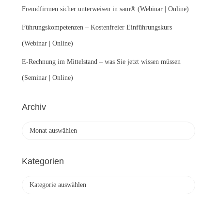
:
Fremdfirmen sicher unterweisen in sam® (Webinar | Online)
Führungskompetenzen – Kostenfreier Einführungskurs
(Webinar | Online)
E-Rechnung im Mittelstand – was Sie jetzt wissen müssen
(Seminar | Online)
Archiv
A
r
c
h
Kategorien
i
v
K
a
t
e