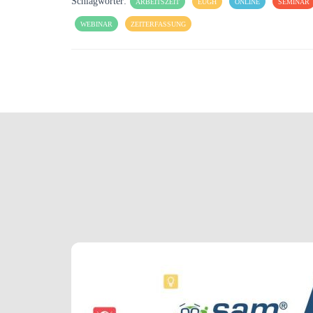
Schlagwörter:
ARBEITSZEIT
EUGH
ONLINE
SEMINAR
WEBINAR
ZEITERFASSUNG