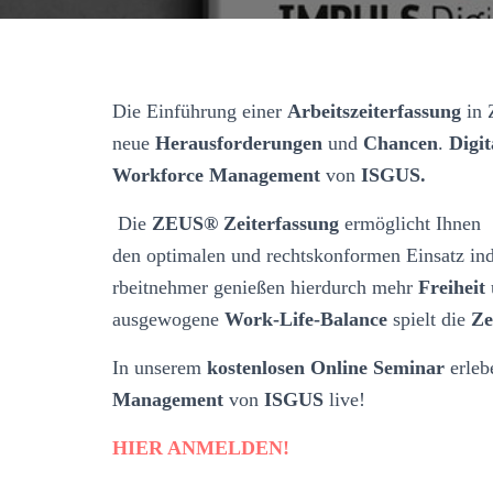
Die Einführung einer
Arbeitszeiterfassung
in 
neue
Herausforderungen
und
Chancen
.
Digit
Workforce Management
von
ISGUS.
Die
ZEUS® Zeiterfassung
ermöglicht Ihnen
den optimalen und rechtskonformen Einsatz ind
rbeitnehmer genießen hierdurch mehr
Freiheit
ausgewogene
Work-Life-Balance
spielt die
Ze
In unserem
kostenlosen Online Seminar
erlebe
Management
von
ISGUS
live!
HIER ANMELDEN!