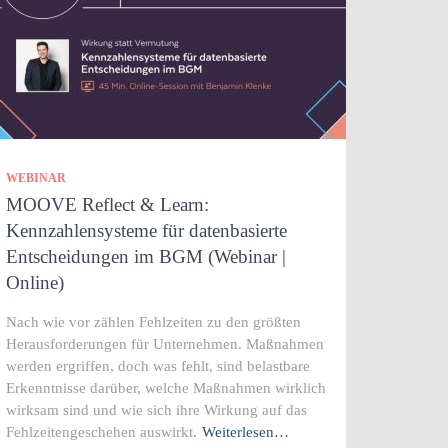
WEBINAR
MOOVE Reflect & Learn:
Kennzahlensysteme für datenbasierte
Entscheidungen im BGM (Webinar |
Online)
Nach wie vor zählen Fehlzeiten zu den größten
Herausforderungen für Unternehmen. Maßnahmen
werden ergriffen, doch was fehlt, sind belastbare
Erkenntnisse darüber, welche Maßnahmen wirklich
wirksam sind und wie sich ihre Wirkung auf das
Fehlzeitengeschehen auswirkt.
Weiterlesen…