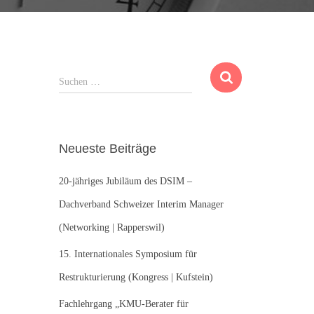
S
Suchen …
u
c
h
e
Neueste Beiträge
n
n
20-jähriges Jubiläum des DSIM –
a
c
Dachverband Schweizer Interim Manager
h
(Networking | Rapperswil)
:
15. Internationales Symposium für
Restrukturierung (Kongress | Kufstein)
Fachlehrgang „KMU-Berater für