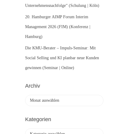
Unternehmensnachfolge“ (Schulung | Köln)
20. Hamburger AIMP Forum Interim
Management 2026 (FIM) (Konferenz |
Hamburg)
Die KMU-Berater – Impuls-Seminar: Mit
Social Selling und KI planbar neue Kunden
gewinnen (Seminar | Online)
Archiv
A
r
c
h
Kategorien
i
v
K