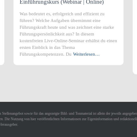
Einführungskurs (Webinar | Online)
Was bedeutet es, erfolgreich und effizient zu
führen? Welche Aufgaben übernimmt eine
Führungskraft heute und was zeichnet eine starke
Führungspersönlichkeit aus? In diesem
kostenfreien Live-Online-Seminar erhältst du einen
ersten Einblick in das Thema
Führungskompetenzen. Du
Weiterlesen…
 Stellenangebot sowie für das angezeigte Bild- und Tonmaterial ist allein der jeweils angegebe
n. Die Nutzung von hier veröffentlichten Informationen zur Eigeninformation und redaktionellen 
Herausgeber.