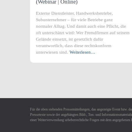
(Webinar | Online)
Externe Dienstleister, Handwerksbetriebe,
Subunternehmer – für viele Betriebe ganz
normaler Alltag. Und damit auch eine Pflicht, die
oft unterschätzt wird: Wer Fremdfirmen auf seinem
Gelände einsetzt, ist gesetzlich dafür
verantwortlich, dass diese rechtskonform
unterwiesen sind.
Weiterlesen…
Für die oben stehenden Pressemitteilungen, das angezeigte Event bzw. das
Pressetexte sowie der angehängten Bild-, Ton- und Informationsmaterialie
einer Weiterverwendung urheberrechtliche Fragen mit dem angegebenen 