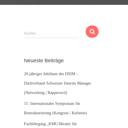
S
Suchen …
u
c
h
e
Neueste Beiträge
n
n
20-jähriges Jubiläum des DSIM –
a
c
Dachverband Schweizer Interim Manager
h
(Networking | Rapperswil)
:
15. Internationales Symposium für
Restrukturierung (Kongress | Kufstein)
Fachlehrgang „KMU-Berater für