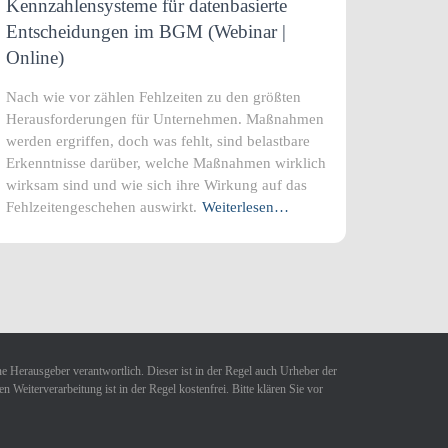
Kennzahlensysteme für datenbasierte
Entscheidungen im BGM (Webinar |
Online)
Nach wie vor zählen Fehlzeiten zu den größten
Herausforderungen für Unternehmen. Maßnahmen
werden ergriffen, doch was fehlt, sind belastbare
Erkenntnisse darüber, welche Maßnahmen wirklich
wirksam sind und wie sich ihre Wirkung auf das
Fehlzeitengeschehen auswirkt.
Weiterlesen…
ne Herausgeber verantwortlich. Dieser ist in der Regel auch Urheber der
Weiterverarbeitung ist in der Regel kostenfrei. Bitte klären Sie vor