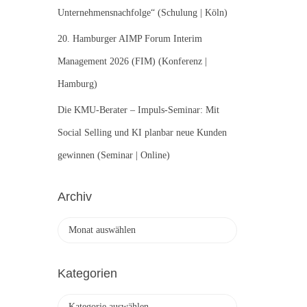
Unternehmensnachfolge“ (Schulung | Köln)
20. Hamburger AIMP Forum Interim
Management 2026 (FIM) (Konferenz |
Hamburg)
Die KMU-Berater – Impuls-Seminar: Mit
Social Selling und KI planbar neue Kunden
gewinnen (Seminar | Online)
Archiv
A
r
c
h
Kategorien
i
v
K