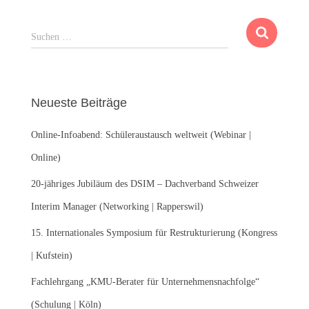
S
Suchen …
u
c
h
e
Neueste Beiträge
n
n
Online-Infoabend: Schüleraustausch weltweit (Webinar |
a
c
Online)
h
:
20-jähriges Jubiläum des DSIM – Dachverband Schweizer
Interim Manager (Networking | Rapperswil)
15. Internationales Symposium für Restrukturierung (Kongress
| Kufstein)
Fachlehrgang „KMU-Berater für Unternehmensnachfolge“
(Schulung | Köln)