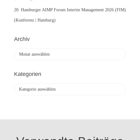
20. Hamburger AIMP Forum Interim Management 2026 (FIM)
(Konferenz | Hamburg)
Archiv
A
r
c
h
Kategorien
i
v
K
a
t
e
g
o
r
i