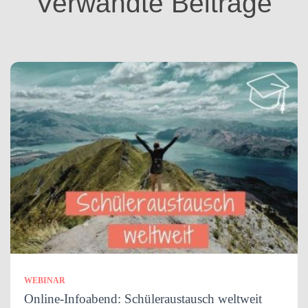
Verwandte Beiträge
e
n
WEBINAR
Online-Infoabend: Schüleraustausch weltweit