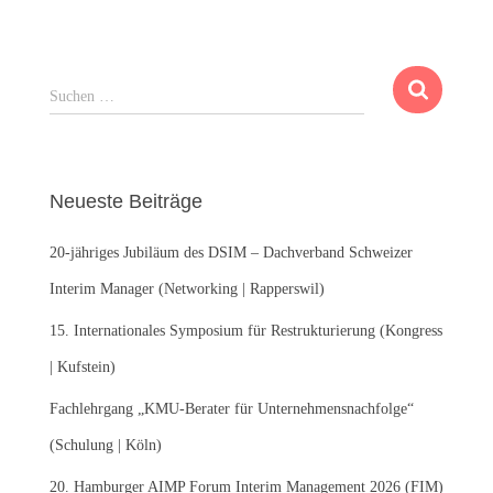
S
Suchen …
u
c
h
e
Neueste Beiträge
n
n
20-jähriges Jubiläum des DSIM – Dachverband Schweizer
a
c
Interim Manager (Networking | Rapperswil)
h
:
15. Internationales Symposium für Restrukturierung (Kongress
| Kufstein)
Fachlehrgang „KMU-Berater für Unternehmensnachfolge“
(Schulung | Köln)
20. Hamburger AIMP Forum Interim Management 2026 (FIM)