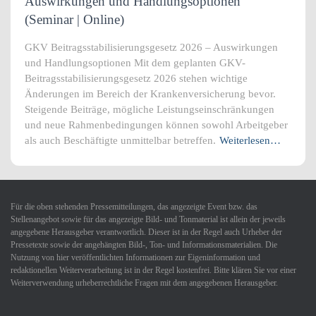
Auswirkungen und Handlungsoptionen
(Seminar | Online)
GKV Beitragsstabilisierungsgesetz 2026 – Auswirkungen
und Handlungsoptionen Mit dem geplanten GKV-
Beitragsstabilisierungsgesetz 2026 stehen wichtige
Änderungen im Bereich der Krankenversicherung bevor.
Steigende Beiträge, mögliche Leistungseinschränkungen
und neue Rahmenbedingungen können sowohl Arbeitgeber
als auch Beschäftigte unmittelbar betreffen.
Weiterlesen…
Für die oben stehenden Pressemitteilungen, das angezeigte Event bzw. das
Stellenangebot sowie für das angezeigte Bild- und Tonmaterial ist allein der jeweils
angegebene Herausgeber verantwortlich. Dieser ist in der Regel auch Urheber der
Pressetexte sowie der angehängten Bild-, Ton- und Informationsmaterialien. Die
Nutzung von hier veröffentlichten Informationen zur Eigeninformation und
redaktionellen Weiterverarbeitung ist in der Regel kostenfrei. Bitte klären Sie vor einer
Weiterverwendung urheberrechtliche Fragen mit dem angegebenen Herausgeber.