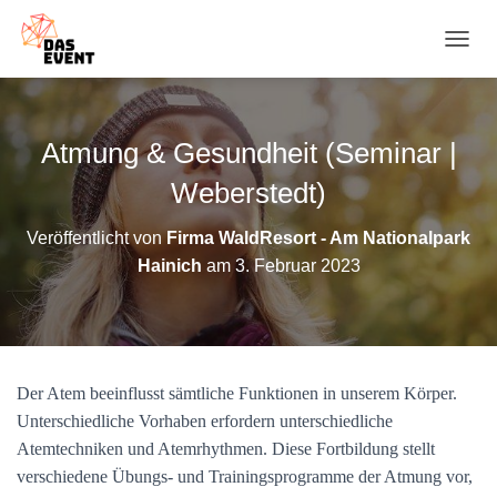
N
A
V
I
G
Atmung & Gesundheit (Seminar |
A
T
Weberstedt)
I
O
Veröffentlicht von
Firma WaldResort - Am Nationalpark
N
Hainich
am
3. Februar 2023
U
M
S
C
H
A
Der Atem beeinflusst sämtliche Funktionen in unserem Körper.
L
T
Unterschiedliche Vorhaben erfordern unterschiedliche
E
Atemtechniken und Atemrhythmen. Diese Fortbildung stellt
N
verschiedene Übungs- und Trainingsprogramme der Atmung vor,