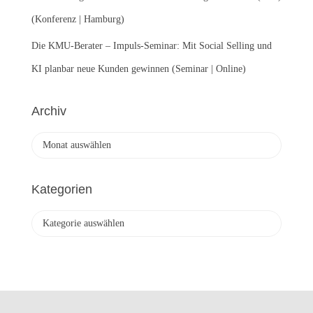
(Konferenz | Hamburg)
Die KMU-Berater – Impuls-Seminar: Mit Social Selling und
KI planbar neue Kunden gewinnen (Seminar | Online)
Archiv
A
r
c
h
Kategorien
i
v
K
a
t
e
g
o
r