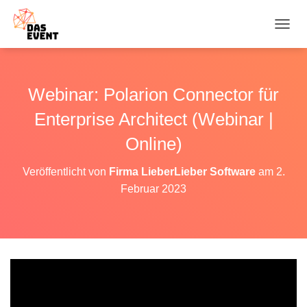
N
A
V
I
G
Webinar: Polarion Connector für
A
T
Enterprise Architect (Webinar |
I
O
Online)
N
U
Veröffentlicht von
Firma LieberLieber Software
am
2.
M
Februar 2023
S
C
H
A
L
T
E
N