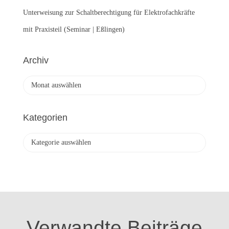
Unterweisung zur Schaltberechtigung für Elektrofachkräfte
mit Praxisteil (Seminar | Eßlingen)
Archiv
A
r
c
h
Kategorien
i
v
K
a
t
e
g
o
r
i
Verwandte Beiträge
e