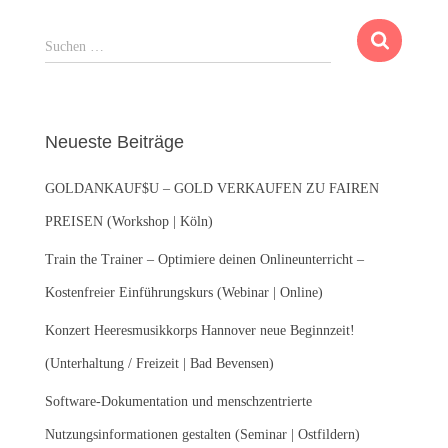
S
Suchen …
u
c
h
e
Neueste Beiträge
n
n
GOLDANKAUF$U – GOLD VERKAUFEN ZU FAIREN
a
c
PREISEN (Workshop | Köln)
h
:
Train the Trainer – Optimiere deinen Onlineunterricht –
Kostenfreier Einführungskurs (Webinar | Online)
Konzert Heeresmusikkorps Hannover neue Beginnzeit!
(Unterhaltung / Freizeit | Bad Bevensen)
Software-Dokumentation und menschzentrierte
Nutzungsinformationen gestalten (Seminar | Ostfildern)