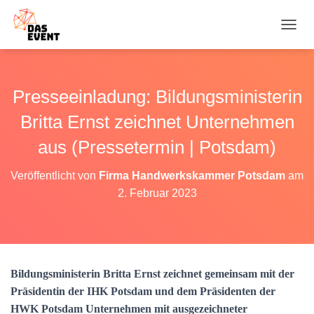
N
A
V
I
G
Presseeinladung: Bildungsministerin
A
T
Britta Ernst zeichnet Unternehmen
I
O
aus (Pressetermin | Potsdam)
N
U
Veröffentlicht von
Firma Handwerkskammer Potsdam
am
M
2. Februar 2023
S
C
H
A
L
T
Bildungsministerin Britta Ernst zeichnet gemeinsam mit der
E
N
Präsidentin der IHK Potsdam und dem Präsidenten der
HWK Potsdam Unternehmen mit ausgezeichneter