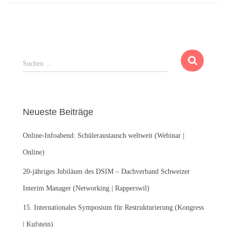
S
Suchen …
u
c
h
e
Neueste Beiträge
n
n
Online-Infoabend: Schüleraustausch weltweit (Webinar |
a
c
Online)
h
:
20-jähriges Jubiläum des DSIM – Dachverband Schweizer
Interim Manager (Networking | Rapperswil)
15. Internationales Symposium für Restrukturierung (Kongress
| Kufstein)