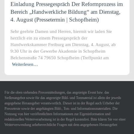
Einladung Pressegespräch Der Reformprozess im
Bereich „Handwerkliche Bildung“ am Dienstag,
4. August (Pressetermin | Schopfheim)
Sehr geehrte Damen und Herren, hiermit wir laden Sie
herzlich ein zu einem Pressegespräch der
Handwerkskammer Freiburg am Dienstag, 4. August, ab
9:30 Uhr in der Gewerbe Akademie in Schopfheim
Belchenstraße 74 79650 Schopfheim (Treffpunkt am
Weiterlesen…
Für die oben stehenden Pressemitteilungen, das angezeigte Event bzw. das
Stellenangebot sowie für das angezeigte Bild- und Tonmaterial ist allein der jeweils
angegebene Herausgeber verantwortlich. Dieser ist in der Regel auch Urheber der
Pressetexte sowie der angehängten Bild-, Ton- und Informationsmaterialien. Die
Nutzung von hier veröffentlichten Informationen zur Eigeninformation und
redaktionellen Weiterverarbeitung ist in der Regel kostenfrei. Bitte klären Sie vor einer
Weiterverwendung urheberrechtliche Fragen mit dem angegebenen Herausgeber.