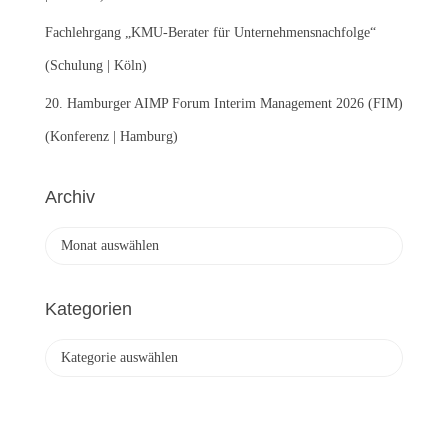
Fachlehrgang „KMU-Berater für Unternehmensnachfolge“
(Schulung | Köln)
20. Hamburger AIMP Forum Interim Management 2026 (FIM)
(Konferenz | Hamburg)
Archiv
A
r
c
h
Kategorien
i
v
K
a
t
e
g