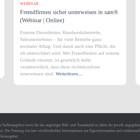
WEBINAR
Fremdfirmen sicher unterweisen in sam®
(Webinar | Online)
Externe Dienstleister, Handwerksbetriebe,
Subunternehmer – für viele Betriebe ganz
normaler Alltag. Und damit auch eine Pflicht, die
oft unterschätzt wird: Wer Fremdfirmen auf seinem
Gelände einsetzt, ist gesetzlich dafür
verantwortlich, dass diese rechtskonform
unterwiesen sind.
Weiterlesen…
 Stellenangebot sowie für das angezeigte Bild- und Tonmaterial ist allein der jeweils angegebe
n. Die Nutzung von hier veröffentlichten Informationen zur Eigeninformation und redaktionellen 
Herausgeber.