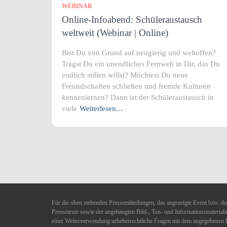
WEBINAR
Online-Infoabend: Schüleraustausch
weltweit (Webinar | Online)
Bist Du von Grund auf neugierig und weltoffen?
Trägst Du ein unendliches Fernweh in Dir, das Du
endlich stillen willst? Möchtest Du neue
Freundschaften schließen und fremde Kulturen
kennenlernen? Dann ist der Schüleraustausch in
viele
Weiterlesen…
Für die oben stehenden Pressemitteilungen, das angezeigte Event bzw. das
Pressetexte sowie der angehängten Bild-, Ton- und Informationsmaterialie
einer Weiterverwendung urheberrechtliche Fragen mit dem angegebenen 