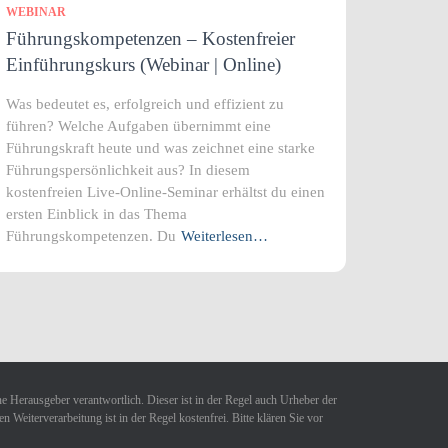
WEBINAR
Führungskompetenzen – Kostenfreier
Einführungskurs (Webinar | Online)
Was bedeutet es, erfolgreich und effizient zu
führen? Welche Aufgaben übernimmt eine
Führungskraft heute und was zeichnet eine starke
Führungspersönlichkeit aus? In diesem
kostenfreien Live-Online-Seminar erhältst du einen
ersten Einblick in das Thema
Führungskompetenzen. Du
Weiterlesen…
ne Herausgeber verantwortlich. Dieser ist in der Regel auch Urheber der
Weiterverarbeitung ist in der Regel kostenfrei. Bitte klären Sie vor