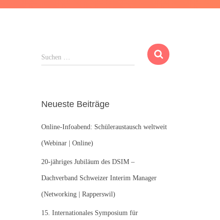
S
Suchen …
u
c
h
e
Neueste Beiträge
n
n
Online-Infoabend: Schüleraustausch weltweit
a
c
(Webinar | Online)
h
:
20-jähriges Jubiläum des DSIM –
Dachverband Schweizer Interim Manager
(Networking | Rapperswil)
15. Internationales Symposium für