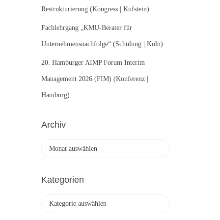
Restrukturierung (Kongress | Kufstein)
Fachlehrgang „KMU-Berater für
Unternehmensnachfolge“ (Schulung | Köln)
20. Hamburger AIMP Forum Interim
Management 2026 (FIM) (Konferenz |
Hamburg)
Archiv
A
r
c
h
Kategorien
i
v
K
a