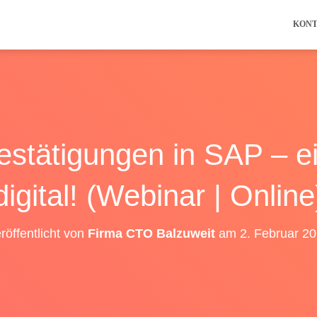
KON
estätigungen in SAP – e
digital! (Webinar | Online
röffentlicht von
Firma CTO Balzuweit
am
2. Februar 2