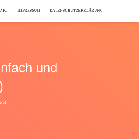
TAKT
IMPRESSUM
DATENSCHUTZERKLÄRUNG
infach und
)
023