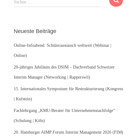
Suchen …
u
c
h
e
Neueste Beiträge
n
n
Online-Infoabend: Schüleraustausch weltweit (Webinar |
a
c
Online)
h
:
20-jähriges Jubiläum des DSIM – Dachverband Schweizer
Interim Manager (Networking | Rapperswil)
15. Internationales Symposium für Restrukturierung (Kongress
| Kufstein)
Fachlehrgang „KMU-Berater für Unternehmensnachfolge“
(Schulung | Köln)
20. Hamburger AIMP Forum Interim Management 2026 (FIM)