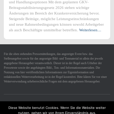
und Handlungsoptionen Mit dem geplanten GKV-
Beitragsstabilisierungsgesetz 2026 stehen wichtige
Änderungen im Bereich der Krankenversicherung bevor.
Steigende Beiträge, mögliche Leistungseinschränkungen
und neue Rahmenbedingungen können sowohl Arbeitgeber
als auch Beschäftigte unmittelbar betreffen.
Weiterlesen…
Für die oben stehenden Pressemitteilungen, das angezeigte Event bzw. das
Stellenangebot sowie für das angezeigte Bild- und Tonmaterial ist allein der jeweils
angegebene Herausgeber verantwortlich. Dieser ist in der Regel auch Urheber der
Pressetexte sowie der angehängten Bild-, Ton- und Informationsmaterialien. Die
Nutzung von hier veröffentlichten Informationen zur Eigeninformation und
redaktionellen Weiterverarbeitung ist in der Regel kostenfrei. Bitte klären Sie vor einer
Weiterverwendung urheberrechtliche Fragen mit dem angegebenen Herausgeber.
Diese Website benutzt Cookies. Wenn Sie die Website weiter
Datenschutzerklärung
Impressum
Kontakt
nutzen, gehen wir von Ihrem Einverständnis aus.