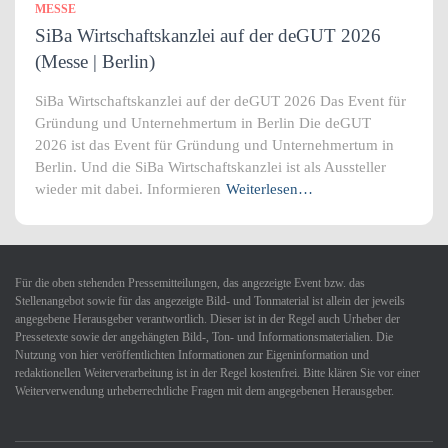
MESSE
SiBa Wirtschaftskanzlei auf der deGUT 2026
(Messe | Berlin)
SiBa Wirtschaftskanzlei auf der deGUT 2026 Das Event für
Gründung und Unternehmertum in Berlin Die deGUT
2026 ist das Event für Gründung und Unternehmertum in
Berlin. Und die SiBa Wirtschaftskanzlei ist als Aussteller
wieder mit dabei. Informieren
Weiterlesen…
Für die oben stehenden Pressemitteilungen, das angezeigte Event bzw. das
Stellenangebot sowie für das angezeigte Bild- und Tonmaterial ist allein der jeweils
angegebene Herausgeber verantwortlich. Dieser ist in der Regel auch Urheber der
Pressetexte sowie der angehängten Bild-, Ton- und Informationsmaterialien. Die
Nutzung von hier veröffentlichten Informationen zur Eigeninformation und
redaktionellen Weiterverarbeitung ist in der Regel kostenfrei. Bitte klären Sie vor einer
Weiterverwendung urheberrechtliche Fragen mit dem angegebenen Herausgeber.