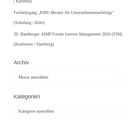
| Kufstein)
Fachlehrgang „KMU-Berater für Unternehmensnachfolge“
(Schulung | Köln)
20. Hamburger AIMP Forum Interim Management 2026 (FIM)
(Konferenz | Hamburg)
Archiv
A
r
c
h
Kategorien
i
v
K
a
t
e
g