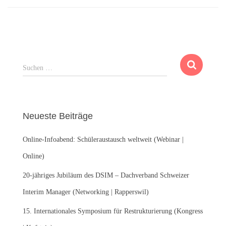
S
Suchen …
u
c
h
e
Neueste Beiträge
n
n
Online-Infoabend: Schüleraustausch weltweit (Webinar |
a
c
Online)
h
:
20-jähriges Jubiläum des DSIM – Dachverband Schweizer
Interim Manager (Networking | Rapperswil)
15. Internationales Symposium für Restrukturierung (Kongress