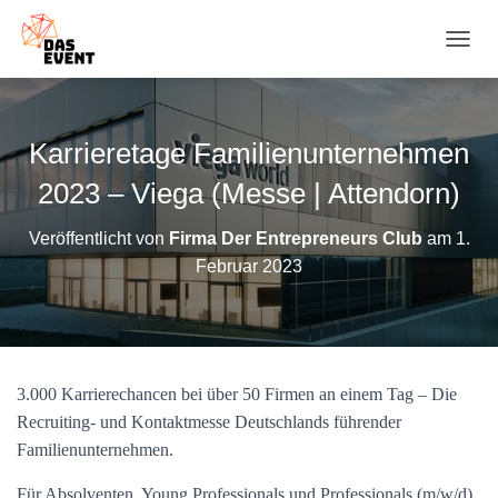
N
A
V
I
G
Karrieretage Familienunternehmen
A
T
2023 – Viega (Messe | Attendorn)
I
O
Veröffentlicht von
Firma Der Entrepreneurs Club
am
1.
N
Februar 2023
U
M
S
C
H
A
3.000 Karrierechancen bei über 50 Firmen an einem Tag – Die
L
T
Recruiting- und Kontaktmesse Deutschlands führender
E
Familienunternehmen.
N
Für Absolventen, Young Professionals und Professionals (m/w/d)