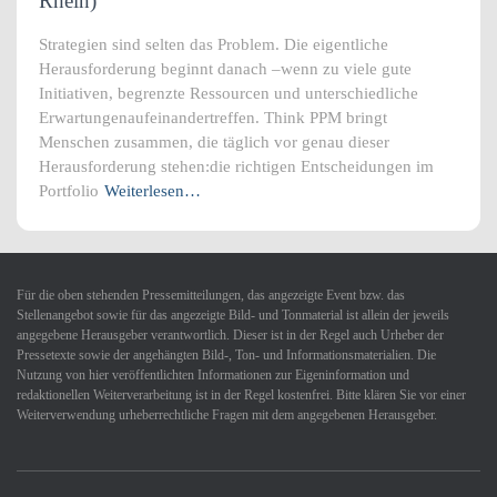
Rhein)
Strategien sind selten das Problem. Die eigentliche
Herausforderung beginnt danach –wenn zu viele gute
Initiativen, begrenzte Ressourcen und unterschiedliche
Erwartungenaufeinandertreffen. Think PPM bringt
Menschen zusammen, die täglich vor genau dieser
Herausforderung stehen:die richtigen Entscheidungen im
Portfolio
Weiterlesen…
Für die oben stehenden Pressemitteilungen, das angezeigte Event bzw. das
Stellenangebot sowie für das angezeigte Bild- und Tonmaterial ist allein der jeweils
angegebene Herausgeber verantwortlich. Dieser ist in der Regel auch Urheber der
Pressetexte sowie der angehängten Bild-, Ton- und Informationsmaterialien. Die
Nutzung von hier veröffentlichten Informationen zur Eigeninformation und
redaktionellen Weiterverarbeitung ist in der Regel kostenfrei. Bitte klären Sie vor einer
Weiterverwendung urheberrechtliche Fragen mit dem angegebenen Herausgeber.