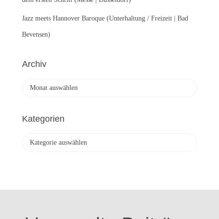
Jazz meets Hannover Baroque (Unterhaltung / Freizeit | Bad
Bevensen)
Archiv
A
r
c
h
Kategorien
i
v
K
a
t
e
g
o
r
i