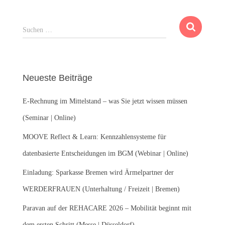
S
Suchen …
u
c
h
e
Neueste Beiträge
n
n
E-Rechnung im Mittelstand – was Sie jetzt wissen müssen
a
c
(Seminar | Online)
h
:
MOOVE Reflect & Learn: Kennzahlensysteme für
datenbasierte Entscheidungen im BGM (Webinar | Online)
Einladung: Sparkasse Bremen wird Ärmelpartner der
WERDERFRAUEN (Unterhaltung / Freizeit | Bremen)
Paravan auf der REHACARE 2026 – Mobilität beginnt mit
dem ersten Schritt (Messe | Düsseldorf)