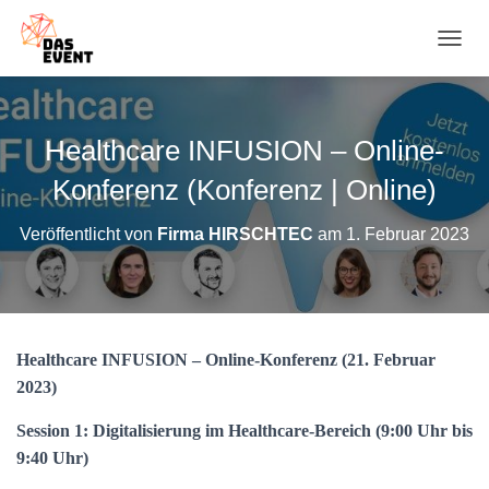
N
A
V
I
G
Healthcare INFUSION – Online-
A
T
Konferenz (Konferenz | Online)
I
O
Veröffentlicht von
Firma HIRSCHTEC
am
1. Februar 2023
N
U
M
S
C
H
Healthcare INFUSION – Online-Konferenz (21. Februar
A
2023)
L
T
E
Session 1: Digitalisierung im Healthcare-Bereich (9:00 Uhr bis
N
9:40 Uhr)